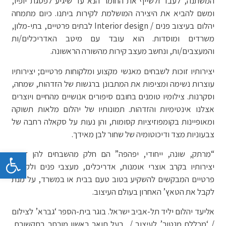
המשתנה, לעבד ולשייף את החומר הנא עד שיגיע לפסגת יופיו,
ומשם להביא את היצירה המושלמת לקירות ביתנו. כיום מתמחה
יהלום בעיצוב פנים / Interior design לבתים פרטיים, בתי-מלון,
משרדים ומוסדות. הוא עובד עם מיטב האדריכלים/ות
והמעצבים/ות, ונחשב מעצב קירות מהשורה הראשונה.
יצירותיו זוכות לשבחים מאנשי מקצוע ומלקוחות פרטיים; יצירותיו
עוצרות נשימה ומציפות את המתבונן ברגשות של הזדהות, שמחה,
וסקרנות. צילומיו טומנים בחובם סיפורים אנושיים מהחיים ויוצרים
אצלנו אינטימיות והזדהות. תמונותיו של יהלום מלאות תשוקה
ומאופיינות בקומפוזיציות קסומות, והן נעות על סקאלה רחבה של
צבעוניות מצד ודיכוטומיה של שחור לבן מאידך.
פתח 
“מרתק, שונה, ייחודי, יפהפה” הם חלק מהשבחים להן זוכות
יצירותיו בקרב אוצרי אומנות, אדריכלים, מעצבי פנים ולקוחות
פרטיים המבקשים להשקיע בטוב טעם בבית או במשרד, על מנת
לקבל את הטאץ’ האחרון בעולם העיצוב.
אליעד יהלום יליד תל-אביב ישראל. בוגר בית-הספר ‘גברא’ לצילום
/ ‘מכללת מנטור’ לעיצוב / בעל תואר ראשון מורחב בתקשורת,