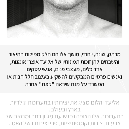
מרתק, שונה, ייחודי, מושך אלו הם חלק ממילות התיאור
והשבחים להן זוכות תמונותיו של אליעד אוצרי אומנות,
אדריכלים, מעצבי פנים, אנשי עסקים
ואנשים פרטיים המבקשים להשקיע בעיצוב חלל הבית או
המשרד על מנת שיראה "קצת" אחרת
אליעד יהלום מציג את יצירותיו בתערוכות וגלריות
בארץ ובעולם.
בתערוכות אלו הצופה נפגש עם מגוון רחב ומרהיב של
צבעים, צורות וקומפוזיציות, פרי יצירותיו של האמן.