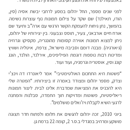
לפני שנים מספר, החל יהלום במסע לרחבי יבשת אסיה (סין,
הודו, תאילנד) שם שקד על צילום תמונות נוף עוצרות נשימה.
בהמשך, נתן גיחות להעמקת הקשר הרגשי עם ארה”ב ותיעד שם
אורח חיים אורבאני, צעיר, תוסס וצבעוני. בין יצירותיו של יהלום,
ניתן למצוא תמונות אווירה קסומות מהונגריה, מקסיקו וגרוזיה
(גיאורגיה). מבנה דומם וסביבה מישראל, צרפת, איטליה ושוויץ
ומדינות רבות נוספות דוגמת הפיליפינים, אירלנד, הולנד, הונג
קונג וסין, אוסטריה וגרמניה, ועוד ועוד.
“פשטות היא התחכום האולטימטיבי” אמר ליאונרדו דה וינצ’י
וצדק, מספר יהלום ומצודד באמרה זו ביצירותיו. “המטרה שלי
היא להכניס את המציאות שמדברת אלינו לבית. ליצור תמונות
ריאליסטיות, פשוטות ומדויקות תוך התמדה, סבלנות והמתנה
לרגעי השיא לקבלת ויז’ואלים מושלמים”.
ביוני 2010, זכה יהלום להגשים את חלומו ולפתוח חדר תצוגה
מושקע ומרהיב במגדלי ב.ס.ר 2, קומה 22 ברמת גן.