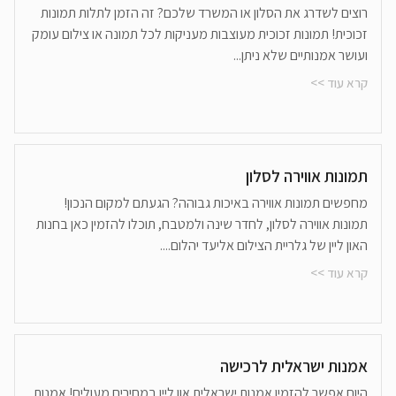
רוצים לשדרג את הסלון או המשרד שלכם? זה הזמן לתלות תמונות
זכוכית! תמונות זכוכית מעוצבות מעניקות לכל תמונה או צילום עומק
ועושר אמנותיים שלא ניתן...
קרא עוד >>
תמונות אווירה לסלון
מחפשים תמונות אווירה באיכות גבוהה? הגעתם למקום הנכון!
תמונות אווירה לסלון, לחדר שינה ולמטבח, תוכלו להזמין כאן בחנות
האון ליין של גלריית הצילום אליעד יהלום....
קרא עוד >>
אמנות ישראלית לרכישה
היום אפשר להזמין אמנות ישראלית און ליין במחירים מעולים! אמנות