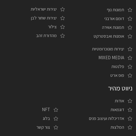
יצירות ישראליות
תמונות נוף
יצירות שחור לבן
דומם אורבני
צילור
תמונות אווירה
מהדורת זהב
אומנות ואבסטרקט
יצירות מונוכרומטיות
MIXED MEDIA
פלנטות
פופ ארט
ניווט מהיר
אודות
דוגמאות
NFT
אדריכלות ועיצוב פנים
בלוג
המלצות
צור קשר