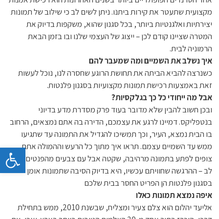
מקצועית שתעטר את קירות ביתנו. ניתן לשים לב כי שילוב של תמונות
יצירתיות ואלגנטיות ביותר, בכל סגנון שהוא, משקפות בדיוק את
המטרה שציינו קודם לכן – ייצוג של העצמי שלנו ובו בזמן הבאת
הרמוניה לבית.
איך נשלב את השמיים ומה שמעבר להם
כשנרצה להביא הביתה את תחושת הרוגע שחסרה לנו, נוכל לעשות
זאת באמצעות רכישת תמונות מקצועיות בסגנון פלנטות.
אבל מה ייחודי כל כך בגלקסיות?
ובכן חשוב להבין שלא מדובר בעוד פרק מסדרת מדע בדיוני
בנטפליקס. דמיינו לרגע את עצמכם, הדירה בה אתם נמצאים, הרחוב
בו הבית נמצא, העיר, וכך תמשיכו להגדיל את התמונה עד שתגיעו
ממש עד השמיים עצמם. תראו איך מתוך כל הרעש וההמולה אתם
פתח 
צופים לפתע בתמונה מרהיבה, שקטה אבל עם צבעים מהפנטים ושובי
לב – ההרגשה שחוויתם עכשיו, היא בדיוק הסיבה שתמונות אומן
בסגנון פלנטות הן הפריט החסר בבית שלכם
איפה נמצא תמונות כאלו
אליעד יהלום הוא צלם צעיר ומצליח, שבשנת 2010, ממש בתחילת