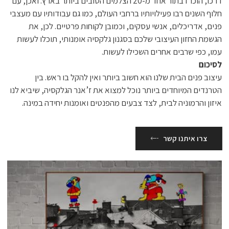
דרכו, הוכרז בתור אחד מ-20 הצלמים הטובים ביותר בארץ. ואכן, עם
חלוף השנים רבו פעילויותיו ברחבי העולם, כמו גם עבודותיו עם מעצבי
פנים, אדריכלים, אנשי עסקים, וכמובן לקוחות פרטיים. לכן, את
הגשמת החזון העיצובי שלכם בסגנון גלקסיה אומנותי, תוכלו לעשות
עמו, כפי שרבים אחרים השכילו לעשות.
לסיכום
עיצוב פנים הבית שלנו הוא חשוב ביותר ואין להקל בו ראש. בין
הטרנדים המיוחדים ביותר נוכל למצוא את ז’אנר הגלקסיה, שיביא לנו
איזון והרמוניה לבית, לצד צבעים מהפנטים ואומנות יחידה במינה.
צרו איתנו קשר