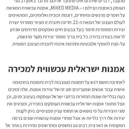
מהעבר, דברים שיהלום אינו מתחבר אליהם: מדובר באמן רב גוני
העוסק באמנות הצילום ו – MIXED MEDIA, אמנות עכשווית המוגשת
על חומרים מרגשים ומיוחדים, דוגמת זכוכית ואלומיניום, המתאימים
לעולם העצוב של המאה ה-21. חריגה חיובית זו מציור מסורתי יוצרת
יצירות המספרות סיפור בעל צבעים חיים ואפקטים מדהימים שניתן
לראות בצורה ברורה. כל בית צריך מספר יצירות מקור מרגשות,
על-מנת להוסיף אלגנטיות וחתימת איכות לתכנית העיצוב הסופית.
אמנות ישראלית עכשווית למכירה
לאחרונה הושם דגש על תמונות מעוצבות לבית ותמונות בהתאמה
אישית עבור אנשים שמעריכים סוג זה של יצירות אמנות. אלה זמינים
כעת בגלריות שונות הפזורות ברחבי ישראל ועוסקות בעיצוב פנים, וכן
אצל מתווכי אמנות ישראלית עכשווית העוסקים במכירה, ומציגים את
סוגי היצירות על פי נושאים או תחומי עניין ספציפיים. ניתן לקנות
יצירות אלו דרך גלריות או אצל סוחרי אמנות עכשווית שונים ברמה
המקומית או הארצית. רבים גם נחשפים ומתרשמים מהיירות באתר אל