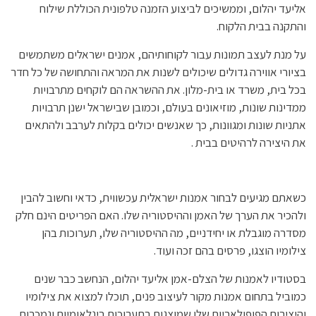
אליעד יהלום, וממשיכים לביצוע הזמנה טלפונית הכוללת שילוח
והתקנה בבית הלקוח.
על מנת לעצב תמונות עבור לקוחותיהם, אמנים ישראלים משתמשים
בציורי אווירה גדולים שיכולים לשנות את המראה והתחושה של כל חדר
בכל בית, משרד או בית-מלון. את ההשראה הם לוקחים מתרבויות
ממדינות שונות, מוזיאונים בעולם, וכמובן שבישראל ישנן תרבויות
אתניות שונות ומגוונות, כך שאנשים יכולים בקלות לערבב ולהתאים
את היצירה לרהיטים בבית .
כשאתם מגיעים לבחור אמנות ישראלית עכשווית, כדאי וחשוב להבין
ולהכיר את הערך של האמן וההיסטוריה שלו. האם הפריטים הינם חלק
מסדרה מוגבלת או יחידניים, מה ההיסטוריה שלו, תערוכות בהן
צילומיו הוצגו, פרסים בהם זכה ועוד.
בסטודיו לאמנות של הצלם-אמן אליעד יהלום, הנחשב כבר שנים
כמוביל בתחום אמנות מקור לעיצוב פנים, תוכלו למצוא את צילומיו
והיצירות הפופולאריות שלו שמוצגות בתערוכות בינלאומיות ונמכרות