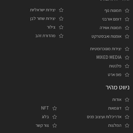
יצירות ישראליות
תמונות נוף
יצירות שחור לבן
דומם אורבני
צילור
תמונות אווירה
מהדורת זהב
אומנות ואבסטרקט
יצירות מונוכרומטיות
MIXED MEDIA
פלנטות
פופ ארט
ניווט מהיר
אודות
דוגמאות
NFT
אדריכלות ועיצוב פנים
בלוג
המלצות
צור קשר