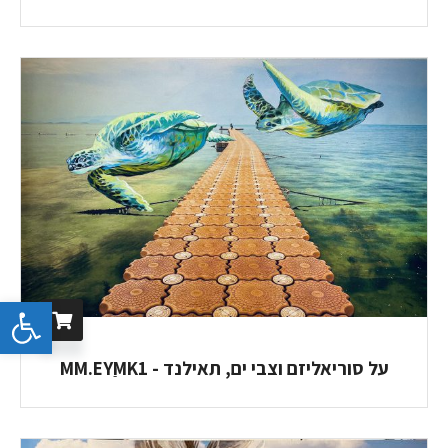
פתח 
על סוריאליזם וצבי ים, תאילנד - MM.EYַMK1