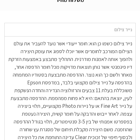
נייר צילום
נייר צילום כשמו כן הוא: חומר ייעודי אשר נועד להעביר את עולם
הצילום המורכב לחומרים אשר יוכלו לספוג את עומק היצירה
ולהפוך אותה לאמנות מודרנית. התהליך מתבצע באמצעות הזרקת
דיו פיגמנטי אשר נותן תוצאות מדויקות מכל חומר הדפסה אחר,
מאחר ולשם כך הוא נוצר. ההדפסה מתבצעת בסטודיו המתמחה
בהדפסה על נייר צילום מקצועי בלבד, במדפסת Epson
משוכללת בעלת 11 צבעים והרזולוציה הנדירה והחדה הנשקפת
לעין, יוצאת בהתאם: היא לא פחות ממהממת. ההדפסה מתבצעת
על נייר Fine Art או על ניירות Photo מקצועיים, תלוי ביצירה
עצמה. לאחר ייבוש והדבקה על חומר קשיח, היצירה נעטפת
בפספרטו אמנותי של בין 3-5 סנטימטרים, תלוי בגודל ההדפסה
שהוזמנה. משם היצירה מקבלת תיחום של מסגרת עץ שחורה
ולבסוף חיפוי של זכוכית Clear עדינה התוחמת את כל היצירה