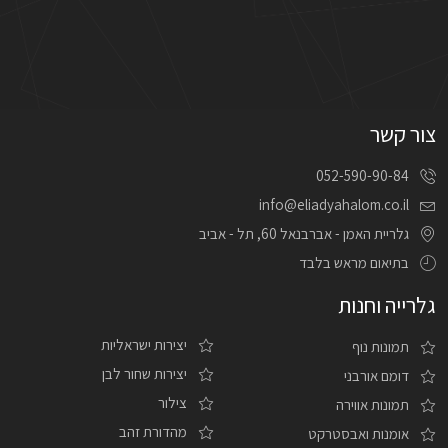
צור קשר
052-590-90-84
info@eliadyahalom.co.il
גלריית האמן - אברבנאל 60, תל - אביב
בתיאום מראש בלבד
גלרייה וחנות
יצירות ישראליות
תמונות נוף
יצירות שחור לבן
דומם אורבני
צילור
תמונות אווירה
מהדורת זהב
אומנות ואבסטרקט