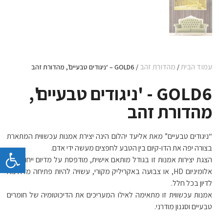
עמוד הבית
מהדורת זהב
/
/ GOLD6 – ‘ניגודים טבעיים’, מהדורת זהב
GOLD6 - 'ניגודים טבעיים',
מהדורת זהב
“ניגודים טבעיים” מאת אליעד יהלום הינה יצירת אמנות עכשווית המתארת
פתח 
בצורה יפה את הדו-קיום בין הטבע לחפצים מעשה ידי אדם.
הצגת יצירות אמנות זו בגודל מותאם אישית, מודפסת על מדיום ייחודי כמו
אלומיניום HD, או צבועה באקריליק מקורי, עשויה להיות פתיחה מדהימה
לדיון בכל חלל.
אמנות עכשווית זו מתאימה לאילו המעריכים את הדיכוטומיה של חומרים
טבעיים וסגנון מודרני.