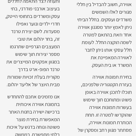
ותעוזה לצד התאמה לחללים
אווירה, חשוב להבדיל בין חללי
בעיצוב אורבני מודרני, בתי
מגורים לאלו השמשים
עסק ומשרדים בתחומי הייטק,
משרדים ועסקים. בחלל הביתי
חדרי ילדים ונוער ואפילו
ניתן לאמץ יותר מסגנון אווירה
מסעדות. לשם יצירת טרנד
אחד וזאת בהתאם למטרה
זה, בחר יהלום את טובי
לשמה הוקצה החלל. לעומת
המעצבים הגרפיים שתרגמו
חלל עסקי אותו ניתן לחבר
מספר יצירות תוך שימוש
לאווירה המאפיינת את
במגוון אפקטים המייצרים את
המשרד או בית העסק.
טרנד הפופ-ארט בדרך
בחירת תמונות אווירה
מקורית בעלת זכויות שמורות
בעזרת הקטגוריה שלפניכם,
מבית היוצר של אליעד יהלום.
תוכלו לתכנן אווירה באופן
אנו מזמינים אתכם להתחדש
פשוט ומתוחכם תוך שימוש
בתמונת אווירה איכותית
בעשרות תמונות אווירה
ברכישה ישירה בחנות האתר
שהוקדשו למטרה זו. תחת
המאפשרת בחירת מוצר
הכותרת תמונות אווירה,
פשוטה ונוחה בדגש על איכות
מסתתר מגוון רחב ומסקרן של
בלתי מתפשרת. בממשק