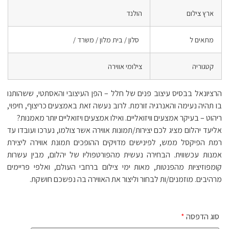
ארץ צילום
הולנד
מתאים ל
סלון / בית מלון / משרד /
קטגוריה
צילומי אווירה
הרציונאל בבסיס עיצוב פנים של חלל – הפן העיצובי והאסתטי, ששהותנו
בו תהיה נעימה והאנרגיה זורמת. לרוב נעשה זאת באמצעים כריצוף, חיפוי,
ריהוט – בעיקר אמצעים וויזואליים. ואילו אמצעים ויזואליים יותר מאמנות?
אליעד יהלום מציג לכם יצירות/תמונות אווירה אשר צולמו, נערכו ועובדו עד
רמת הפיקסל ממש, לפינישים מדויקים ההופכים תמונת אווירה ליצירת
אמנות עכשווית. הבחירה נעשית מהפורטפוליו של יהלום, מבין עשרות
קומפוזיציות מהפנטות, מאות ימי צילום ברחבי העולם, ואלפי פריימים
מרהיבים. מוזמנים/ות לבחור וליצור את האווירה בה נפשכם חושקת.
סוג הדפסה
*