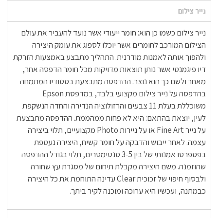
נייר צילום
נייר צילום כשמו כן הוא: חומר ייעודי אשר נועד להעביר את עולם
הצילום המורכב לחומרים אשר יוכלו לספוג את עומק היצירה
ולהפוך אותה לאמנות מודרנית. התהליך מתבצע באמצעות הזרקת
דיו פיגמנטי אשר נותן תוצאות מדויקות מכל חומר הדפסה אחר,
מאחר ולשם כך הוא נוצר. ההדפסה מתבצעת בסטודיו המתמחה
בהדפסה על נייר צילום מקצועי בלבד, במדפסת Epson
משוכללת בעלת 11 צבעים והרזולוציה הנדירה והחדה הנשקפת
לעין, יוצאת בהתאם: היא לא פחות ממהממת. ההדפסה מתבצעת
על נייר Fine Art או על ניירות Photo מקצועיים, תלוי ביצירה
עצמה. לאחר ייבוש והדבקה על חומר קשיח, היצירה נעטפת
בפספרטו אמנותי של בין 3-5 סנטימטרים, תלוי בגודל ההדפסה
שהוזמנה. משם היצירה מקבלת תיחום של מסגרת עץ שחורה
ולבסוף חיפוי של זכוכית Clear עדינה התוחמת את כל היצירה
כבמתנה, ועכשיו היא ערוכה ומוכנה לקיר ביתך.