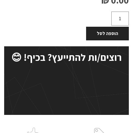
הוספה לסל
רוצים/ות להתייעץ? בכיף! 😊