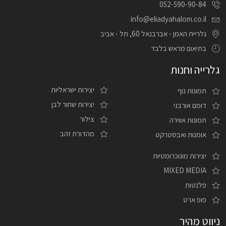
052-590-90-84
info@eliadyahalom.co.il
גלריית האמן - אברבנאל 60, תל - אביב
בתיאום מראש בלבד
גלרייה וחנות
יצירות ישראליות
תמונות נוף
יצירות שחור לבן
דומם אורבני
צילור
תמונות אווירה
מהדורת זהב
אומנות ואבסטרקט
יצירות מונוכרומטיות
MIXED MEDIA
פלנטות
פופ ארט
ניווט מהיר