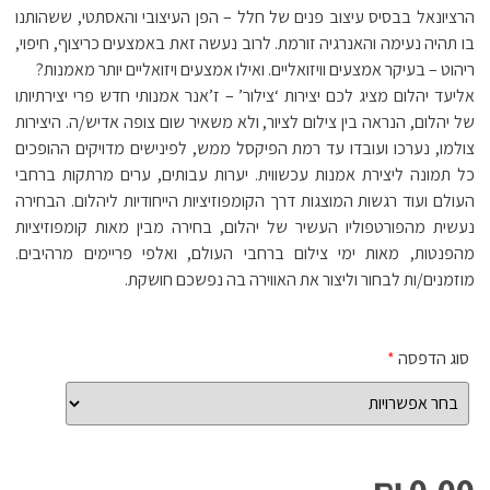
הרציונאל בבסיס עיצוב פנים של חלל – הפן העיצובי והאסתטי, ששהותנו
בו תהיה נעימה והאנרגיה זורמת. לרוב נעשה זאת באמצעים כריצוף, חיפוי,
ריהוט – בעיקר אמצעים וויזואליים. ואילו אמצעים ויזואליים יותר מאמנות?
אליעד יהלום מציג לכם יצירות ‘צילור’ – ז’אנר אמנותי חדש פרי יצירתיותו
של יהלום, הנראה בין צילום לציור, ולא משאיר שום צופה אדיש/ה. היצירות
צולמו, נערכו ועובדו עד רמת הפיקסל ממש, לפינישים מדויקים ההופכים
כל תמונה ליצירת אמנות עכשווית. יערות עבותים, ערים מרתקות ברחבי
העולם ועוד רגשות המוצגות דרך הקומפוזיציות הייחודיות ליהלום. הבחירה
נעשית מהפורטפוליו העשיר של יהלום, בחירה מבין מאות קומפוזיציות
מהפנטות, מאות ימי צילום ברחבי העולם, ואלפי פריימים מרהיבים.
מוזמנים/ות לבחור וליצור את האווירה בה נפשכם חושקת.
סוג הדפסה
*
0.00 ₪