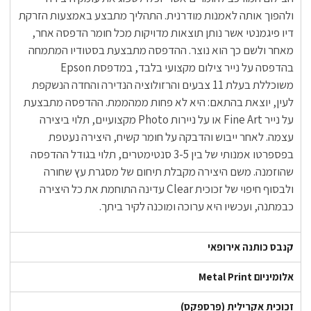
ולהפוך אותה לאמנות מודרנית. התהליך מתבצע באמצעות הזרקת
דיו פיגמנטי אשר נותן תוצאות מדויקות מכל חומר הדפסה אחר,
מאחר ולשם כך הוא נוצר. ההדפסה מתבצעת בסטודיו המתמחה
בהדפסה על נייר צילום מקצועי בלבד, במדפסת Epson
משוכללת בעלת 11 צבעים והרזולוציה הנדירה והחדה הנשקפת
לעין, יוצאת בהתאם: היא לא פחות ממהממת. ההדפסה מתבצעת
על נייר Fine Art או על ניירות Photo מקצועיים, תלוי ביצירה
עצמה. לאחר ייבוש והדבקה על חומר קשיח, היצירה נעטפת
בפספרטו אמנותי של בין 3-5 סנטימטרים, תלוי בגודל ההדפסה
שהוזמנה. משם היצירה מקבלת תיחום של מסגרת עץ שחורה
ולבסוף חיפוי של זכוכית Clear עדינה התוחמת את כל היצירה
כבמתנה, ועכשיו היא ערוכה ומוכנה לקיר ביתך.
קנבס כותנה אירופאי
אלומיניום Metal Print
זכוכית אקרילית (פרספקס)