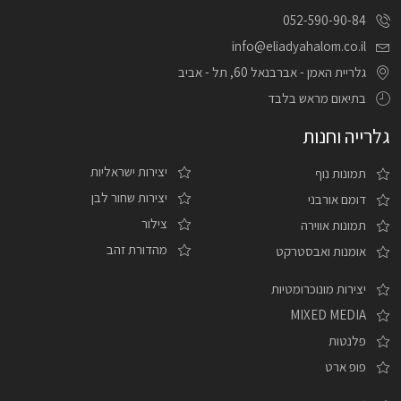
052-590-90-84
info@eliadyahalom.co.il
גלריית האמן - אברבנאל 60, תל - אביב
בתיאום מראש בלבד
גלרייה וחנות
יצירות ישראליות
תמונות נוף
יצירות שחור לבן
דומם אורבני
צילור
תמונות אווירה
מהדורת זהב
אומנות ואבסטרקט
יצירות מונוכרומטיות
MIXED MEDIA
פלנטות
פופ ארט