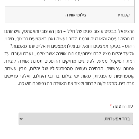
קטגוריה
צילומי אווירה
הרציונאל בבסיס עיצוב פנים של חלל – הפן העיצובי והאסתטי, ששהותנו
בו תהיה נעימה והאנרגיה זורמת. לרוב נעשה זאת באמצעים כריצוף, חיפוי,
ריהוט – בעיקר אמצעים וויזואליים. ואילו אמצעים ויזואליים יותר מאמנות?
אליעד יהלום מציג לכם יצירות/תמונות אווירה אשר צולמו, נערכו ועובדו עד
רמת הפיקסל ממש, לפינישים מדויקים ההופכים תמונת אווירה ליצירת
אמנות עכשווית. הבחירה נעשית מהפורטפוליו של יהלום, מבין עשרות
קומפוזיציות מהפנטות, מאות ימי צילום ברחבי העולם, ואלפי פריימים
מרהיבים. מוזמנים/ות לבחור וליצור את האווירה בה נפשכם חושקת.
סוג הדפסה
*