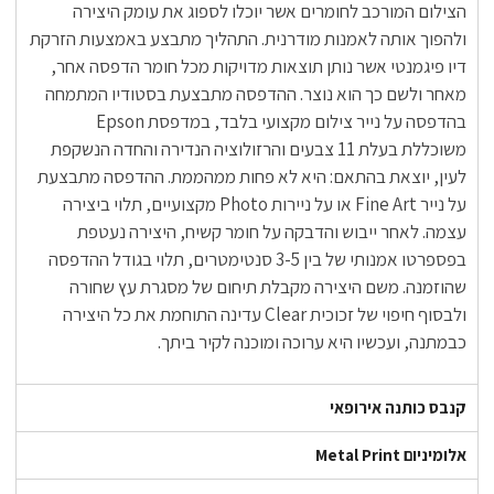
הצילום המורכב לחומרים אשר יוכלו לספוג את עומק היצירה
ולהפוך אותה לאמנות מודרנית. התהליך מתבצע באמצעות הזרקת
דיו פיגמנטי אשר נותן תוצאות מדויקות מכל חומר הדפסה אחר,
מאחר ולשם כך הוא נוצר. ההדפסה מתבצעת בסטודיו המתמחה
בהדפסה על נייר צילום מקצועי בלבד, במדפסת Epson
משוכללת בעלת 11 צבעים והרזולוציה הנדירה והחדה הנשקפת
לעין, יוצאת בהתאם: היא לא פחות ממהממת. ההדפסה מתבצעת
על נייר Fine Art או על ניירות Photo מקצועיים, תלוי ביצירה
עצמה. לאחר ייבוש והדבקה על חומר קשיח, היצירה נעטפת
בפספרטו אמנותי של בין 3-5 סנטימטרים, תלוי בגודל ההדפסה
שהוזמנה. משם היצירה מקבלת תיחום של מסגרת עץ שחורה
ולבסוף חיפוי של זכוכית Clear עדינה התוחמת את כל היצירה
כבמתנה, ועכשיו היא ערוכה ומוכנה לקיר ביתך.
קנבס כותנה אירופאי
אלומיניום Metal Print