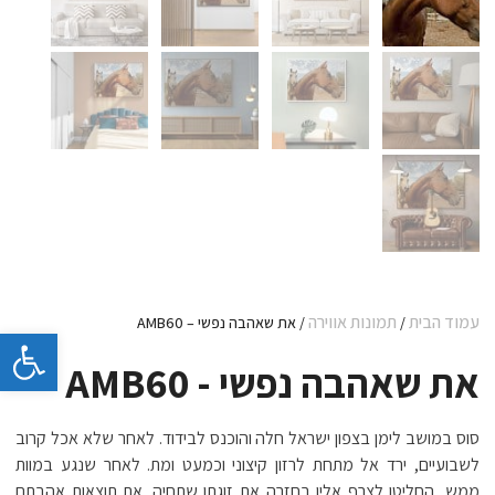
עמוד הבית
תמונות אווירה
/
/ את שאהבה נפשי – AMB60
פתח 
את שאהבה נפשי - AMB60
סוס במושב לימן בצפון ישראל חלה והוכנס לבידוד. לאחר שלא אכל קרוב
לשבועיים, ירד אל מתחת לרזון קיצוני וכמעט ומת. לאחר שנגע במוות
ממש, החליטו לצרף אליו בחזרה את זוגתו שתחיה. את תוצאות אהבתם