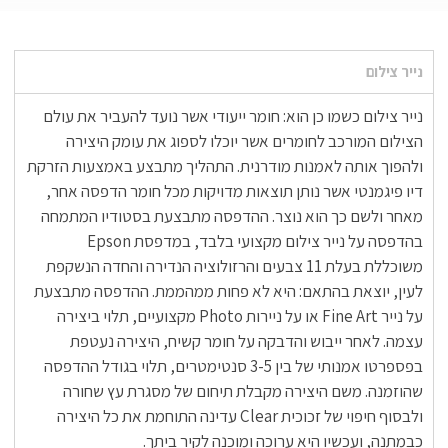
נייר צילום
נייר צילום כשמו כן הוא: חומר ייעודי אשר נועד להעביר את עולם
הצילום המורכב לחומרים אשר יוכלו לספוג את עומק היצירה
ולהפוך אותה לאמנות מודרנית. התהליך מתבצע באמצעות הזרקת
דיו פיגמנטי אשר נותן תוצאות מדויקות מכל חומר הדפסה אחר,
מאחר ולשם כך הוא נוצר. ההדפסה מתבצעת בסטודיו המתמחה
בהדפסה על נייר צילום מקצועי בלבד, במדפסת Epson
משוכללת בעלת 11 צבעים והרזולוציה הנדירה והחדה הנשקפת
לעין, יוצאת בהתאם: היא לא פחות ממהממת. ההדפסה מתבצעת
על נייר Fine Art או על ניירות Photo מקצועיים, תלוי ביצירה
עצמה. לאחר ייבוש והדבקה על חומר קשיח, היצירה נעטפת
בפספרטו אמנותי של בין 3-5 סנטימטרים, תלוי בגודל ההדפסה
שהוזמנה. משם היצירה מקבלת תיחום של מסגרת עץ שחורה
ולבסוף חיפוי של זכוכית Clear עדינה התוחמת את כל היצירה
כבמתנה, ועכשיו היא ערוכה ומוכנה לקיר ביתך.