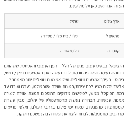
העזה, אנו רואים כאן אל מול עיננו.
ארץ צילום
ישראל
מתאים ל
סלון / בית מלון / משרד /
קטגוריה
צילומי אווירה
הרציונאל בבסיס עיצוב פנים של חלל – הפן העיצובי והאסתטי, ששהותנו
בו תהיה נעימה והאנרגיה זורמת. לרוב נעשה זאת באמצעים כריצוף, חיפוי,
ריהוט – בעיקר אמצעים וויזואליים. ואילו אמצעים ויזואליים יותר מאמנות?
אליעד יהלום מציג לכם יצירות/תמונות אווירה אשר צולמו, נערכו ועובדו עד
רמת הפיקסל ממש, לפינישים מדויקים ההופכים תמונת אווירה ליצירת
אמנות עכשווית. הבחירה נעשית מהפורטפוליו של יהלום, מבין עשרות
קומפוזיציות מהפנטות, מאות ימי צילום ברחבי העולם, ואלפי פריימים
מרהיבים. מוזמנים/ות לבחור וליצור את האווירה בה נפשכם חושקת.