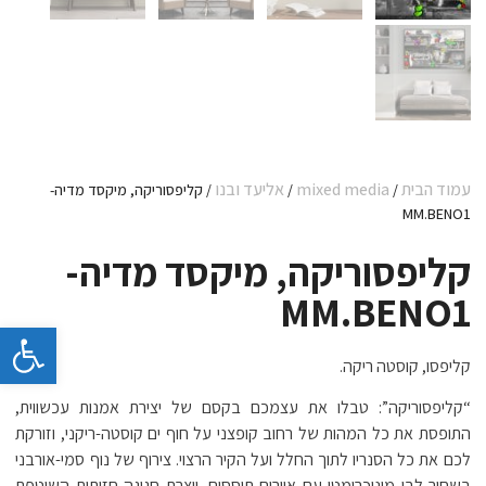
עמוד הבית
mixed media
אליעד ובנו
/
/
/ קליפסוריקה, מיקסד מדיה-
MM.BENO1
קליפסוריקה, מיקסד מדיה-
MM.BENO1
פתח 
קליפסו, קוסטה ריקה.
“קליפסוריקה”: טבלו את עצמכם בקסם של יצירת אמנות עכשווית,
התופסת את כל המהות של רחוב קופצני על חוף ים קוסטה-ריקני, וזורקת
לכם את כל הסנריו לתוך החלל ועל הקיר הרצוי. צירוף של נוף סמי-אורבני
בשחור-לבן מונוכרומטי עם איורים תוססים, יוצרת חגיגה חזותית השוטפת