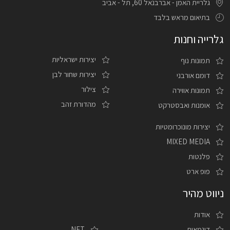
גלריית האמן - אברבנאל 60, תל - אביב
בתיאום מראש בלבד
גלרייה וחנות
יצירות ישראליות
תמונות נוף
יצירות שחור לבן
דומם אורבני
צילור
תמונות אווירה
מהדורת זהב
אומנות ואבסטרקט
יצירות מונוכרומטיות
MIXED MEDIA
פלנטות
פופ ארט
ניווט מהיר
אודות
דוגמאות
NFT