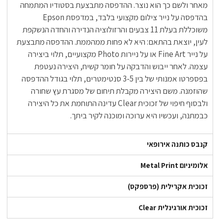
מאחר ולשם כך הוא נוצר. ההדפסה מתבצעת בסטודיו המתמחה
בהדפסה על נייר צילום מקצועי בלבד, במדפסת Epson
משוכללת בעלת 11 צבעים והרזולוציה הנדירה והחדה הנשקפת
לעין, יוצאת בהתאם: היא לא פחות ממהממת. ההדפסה מתבצעת
על נייר Fine Art או על ניירות Photo מקצועיים, תלוי ביצירה
עצמה. לאחר ייבוש והדבקה על חומר קשיח, היצירה נעטפת
בפספרטו אמנותי של בין 3-5 סנטימטרים, תלוי בגודל ההדפסה
שהוזמנה. משם היצירה מקבלת תיחום של מסגרת עץ שחורה
ולבסוף חיפוי של זכוכית Clear עדינה התוחמת את כל היצירה
כבמתנה, ועכשיו היא ערוכה ומוכנה לקיר ביתך.
קנבס כותנה אירופאי
אלומיניום Metal Print
זכוכית אקרילית (פרספקס)
זכוכית אורגינלית Clear