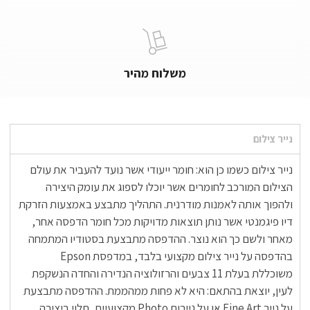
משלוח מהיר
נייר צילום
נייר צילום כשמו כן הוא: חומר ייעודי אשר נועד להעביר את עולם
הצילום המורכב לחומרים אשר יוכלו לספוג את עומק היצירה
ולהפוך אותה לאמנות מודרנית. התהליך מתבצע באמצעות הזרקת
דיו פיגמנטי אשר נותן תוצאות מדויקות מכל חומר הדפסה אחר,
מאחר ולשם כך הוא נוצר. ההדפסה מתבצעת בסטודיו המתמחה
בהדפסה על נייר צילום מקצועי בלבד, במדפסת Epson
משוכללת בעלת 11 צבעים והרזולוציה הנדירה והחדה הנשקפת
לעין, יוצאת בהתאם: היא לא פחות ממהממת. ההדפסה מתבצעת
על נייר Fine Art או על ניירות Photo מקצועיים, תלוי ביצירה