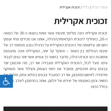
עמוד הבית
כללי
/
/ זכוכית אקרילית
זכוכית אקרילית
זכוכית אקרילית הינה פולימר סינטתי אשר פותח בשנות ה-30 של המאה
ה-20, כתחליף לזכוכית הקלאסית/הרגילה, אותה אנו מכירים מחיי ועסקי
היום-יום. עליונותה של הזכוכית האקרילית על הרגילה נובע ממספר רב של
סיבות הכוללות בין השאר – משקל קל יותר, האקרילית אינה מתנפצת
ומסוכנת כמו זכוכית רגילה, מדובר בחומר רך וגמיש אשר יותר נעים לעבוד
עימו. מעל לכול, הזכוכית האקרילית מעבירה אור רב, מה שכמובן יוצר
צבעים עזים ויפהפיים, ומסביר את היופי העמוק והצלול אשר משתקף
פתח 
מהיצירה לאישון המתבונן, אור רב המעביר צבעים במלוא עוזם, ומחזק את
החוויה והפן האמנותי של יצירתו של יהלום, אותה בחרתם/ן לשלב אצלכם
בחלל הרצוי.