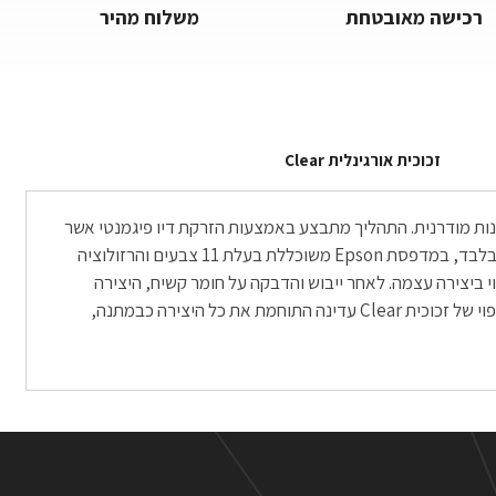
רכישה מאובטחת
משלוח מהיר
זכוכית אורגינלית Clear
אמנות מודרנית. התהליך מתבצע באמצעות הזרקת דיו פיגמנטי אשר
נותן תוצאות מדויקות מכל חומר הדפסה אחר, מאחר ולשם כך הוא נוצר. ההדפסה מתבצעת בסטודיו המתמחה בהדפסה על נייר צילום מקצועי בלבד, במדפסת Epson משוכללת בעלת 11 צבעים והרזולוציה
תאם: היא לא פחות ממהממת. ההדפסה מתבצעת על נייר Fine Art או על ניירות Photo מקצועיים, תלוי ביצירה עצמה. לאחר ייבוש והדבקה על חומר קשיח, היצירה
נעטפת בפספרטו אמנותי של בין 3-5 סנטימטרים, תלוי בגודל ההדפסה שהוזמנה. משם היצירה מקבלת תיחום של מסגרת עץ שחורה ולבסוף חיפוי של זכוכית Clear עדינה התוחמת את כל היצירה כבמתנה,