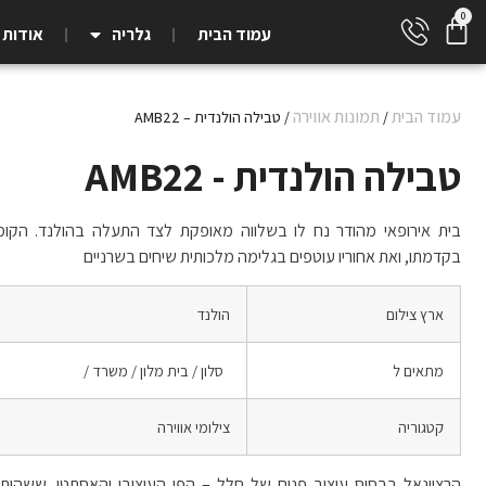
עמוד הבית
גלריה
אודות
עמוד הבית
תמונות אווירה
/
/ טבילה הולנדית – AMB22
טבילה הולנדית - AMB22
בית אירופאי מהודר נח לו בשלווה מאופקת לצד התעלה בהולנד. הקומפ
בקדמתו, ואת אחוריו עוטפים בגלימה מלכותית שיחים בשרניים
ארץ צילום
הולנד
מתאים ל
סלון / בית מלון / משרד /
קטגוריה
צילומי אווירה
הרציונאל בבסיס עיצוב פנים של חלל – הפן העיצובי והאסתטי, ששהותנו