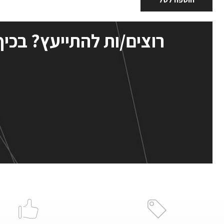
רוצים/ות להתייעץ? בכיף