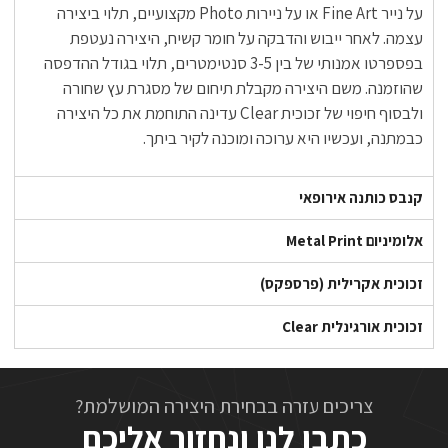
על נייר Fine Art או על ניירות Photo מקצועיים, תלוי ביצירה
עצמה. לאחר ייבוש והדבקה על חומר קשיח, היצירה נעטפת
בפספרטו אמנותי של בין 3-5 סנטימטרים, תלוי בגודל ההדפסה
שהוזמנה. משם היצירה מקבלת תיחום של מסגרת עץ שחורה
ולבסוף חיפוי של זכוכית Clear עדינה התוחמת את כל היצירה
כבמתנה, ועכשיו היא ערוכה ומוכנה לקיר ביתך.
קנבס כותנה אירופאי
אלומיניום Metal Print
זכוכית אקרילית (פרספקס)
זכוכית אורגינלית Clear
צריכים עזרה בבחירת היצירה המושלמת?
כתבו לנו ונחזור אליכם