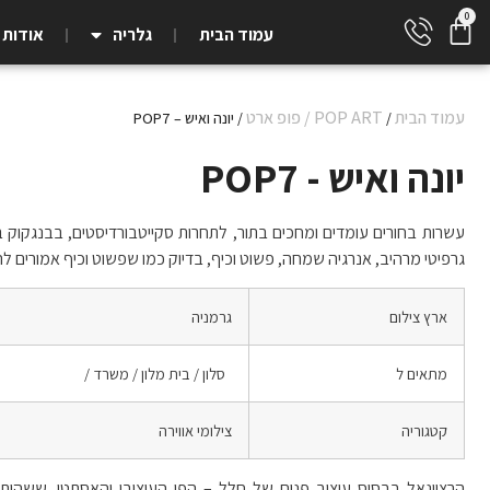
עמוד הבית
גלריה
אודות
עמוד הבית
POP ART / פופ ארט
/
/ יונה ואיש – POP7
יונה ואיש - POP7
עשרות בחורים עומדים ומחכים בתור, לתחרות סקייטבורדיסטים, בבנגקוק ב
גרפיטי מרהיב, אנרגיה שמחה, פשוט וכיף, בדיוק כמו שפשוט וכיף אמורים להי
ארץ צילום
גרמניה
מתאים ל
סלון / בית מלון / משרד /
קטגוריה
צילומי אווירה
הרציונאל בבסיס עיצוב פנים של חלל – הפן העיצובי והאסתטי, ששהותנו