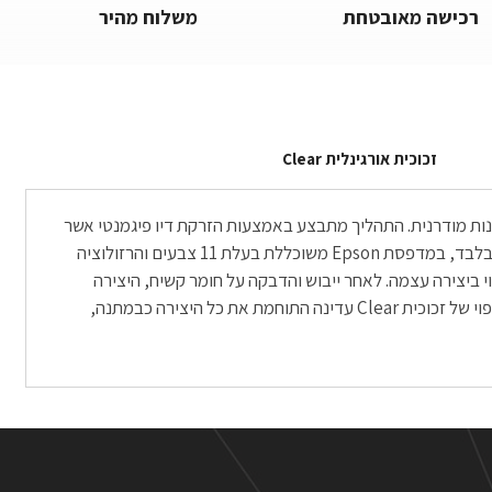
רכישה מאובטחת
משלוח מהיר
זכוכית אורגינלית Clear
אמנות מודרנית. התהליך מתבצע באמצעות הזרקת דיו פיגמנטי אשר
נותן תוצאות מדויקות מכל חומר הדפסה אחר, מאחר ולשם כך הוא נוצר. ההדפסה מתבצעת בסטודיו המתמחה בהדפסה על נייר צילום מקצועי בלבד, במדפסת Epson משוכללת בעלת 11 צבעים והרזולוציה
תאם: היא לא פחות ממהממת. ההדפסה מתבצעת על נייר Fine Art או על ניירות Photo מקצועיים, תלוי ביצירה עצמה. לאחר ייבוש והדבקה על חומר קשיח, היצירה
נעטפת בפספרטו אמנותי של בין 3-5 סנטימטרים, תלוי בגודל ההדפסה שהוזמנה. משם היצירה מקבלת תיחום של מסגרת עץ שחורה ולבסוף חיפוי של זכוכית Clear עדינה התוחמת את כל היצירה כבמתנה,