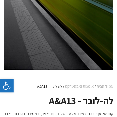
פתח 
עמוד הבית
אומנות ואבסטרקט
/
/ לה-לובר – A&A13
לה-לובר - A&A13
קונפטי עף בהתרגשות מלועו של תותח אוויר, במסיבה נהדרת; יצירה