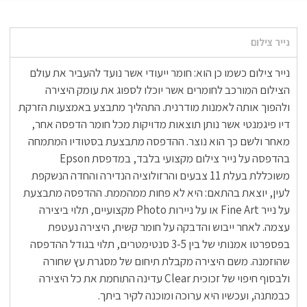
נייר צילום
נייר צילום כשמו כן הוא: חומר ייעודי אשר נועד להעביר את עולם
הצילום המורכב לחומרים אשר יוכלו לספוג את עומק היצירה
ולהפוך אותה לאמנות מודרנית. התהליך מתבצע באמצעות הזרקת
דיו פיגמנטי אשר נותן תוצאות מדויקות מכל חומר הדפסה אחר,
מאחר ולשם כך הוא נוצר. ההדפסה מתבצעת בסטודיו המתמחה
בהדפסה על נייר צילום מקצועי בלבד, במדפסת Epson
משוכללת בעלת 11 צבעים והרזולוציה הנדירה והחדה הנשקפת
לעין, יוצאת בהתאם: היא לא פחות ממהממת. ההדפסה מתבצעת
על נייר Fine Art או על ניירות Photo מקצועיים, תלוי ביצירה
עצמה. לאחר ייבוש והדבקה על חומר קשיח, היצירה נעטפת
בפספרטו אמנותי של בין 3-5 סנטימטרים, תלוי בגודל ההדפסה
שהוזמנה. משם היצירה מקבלת תיחום של מסגרת עץ שחורה
ולבסוף חיפוי של זכוכית Clear עדינה התוחמת את כל היצירה
כבמתנה, ועכשיו היא ערוכה ומוכנה לקיר ביתך.