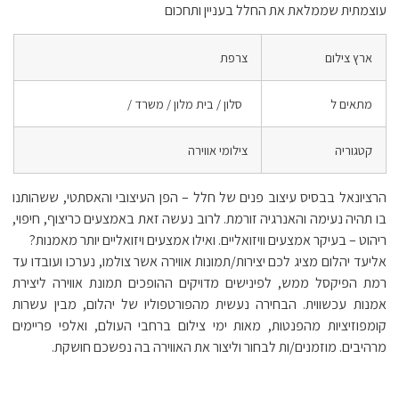
עוצמתית שממלאת את החלל בעניין ותחכום
ארץ צילום
צרפת
מתאים ל
סלון / בית מלון / משרד /
קטגוריה
צילומי אווירה
הרציונאל בבסיס עיצוב פנים של חלל – הפן העיצובי והאסתטי, ששהותנו
בו תהיה נעימה והאנרגיה זורמת. לרוב נעשה זאת באמצעים כריצוף, חיפוי,
ריהוט – בעיקר אמצעים וויזואליים. ואילו אמצעים ויזואליים יותר מאמנות?
אליעד יהלום מציג לכם יצירות/תמונות אווירה אשר צולמו, נערכו ועובדו עד
רמת הפיקסל ממש, לפינישים מדויקים ההופכים תמונת אווירה ליצירת
אמנות עכשווית. הבחירה נעשית מהפורטפוליו של יהלום, מבין עשרות
קומפוזיציות מהפנטות, מאות ימי צילום ברחבי העולם, ואלפי פריימים
מרהיבים. מוזמנים/ות לבחור וליצור את האווירה בה נפשכם חושקת.