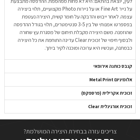
לעין, יוצאת בהתאם: היא לא פחות ממהממת. ההדפסה מתבצעת
על נייר Fine Art או על ניירות Photo מקצועיים, תלוי ביצירה
עצמה. לאחר ייבוש והדבקה על חומר קשיח, היצירה נעטפת
בפספרטו אמנותי של בין 3-5 סנטימטרים, תלוי בגודל ההדפסה
שהוזמנה. משם היצירה מקבלת תיחום של מסגרת עץ שחורה
ולבסוף חיפוי של זכוכית Clear עדינה התוחמת את כל היצירה
כבמתנה, ועכשיו היא ערוכה ומוכנה לקיר ביתך.
קנבס כותנה אירופאי
אלומיניום Metal Print
זכוכית אקרילית (פרספקס)
זכוכית אורגינלית Clear
צריכים עזרה בבחירת היצירה המושלמת?