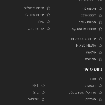
יצירות ישראליות
תמונות נוף
יצירות שחור לבן
דומם אורבני
צילור
תמונות אווירה
מהדורת זהב
אומנות ואבסטרקט
יצירות מונוכרומטיות
MIXED MEDIA
פלנטות
פופ ארט
ניווט מהיר
אודות
דוגמאות
NFT
אדריכלות ועיצוב פנים
בלוג
המלצות
צור קשר