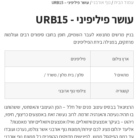
עמוד הבית
נוף אורבני
/
/ עושר פיליפיני – URB15
עושר פיליפיני - URB15
בניין מרשים מתנשא לעבר השמיים, חופן בחובו סיפורים רבים ועולמות
מרתקים, במנילה בירת הפיליפינים
ארץ צילום
פיליפינים
מתאים ל
סלון / בית מלון / משרד /
קטגוריה
צילומי נוף ארובני
הרציונאל בבסיס עיצוב פנים של חלל – הפן העיצובי והאסתטי, ששהותנו
בו תהיה נעימה והאנרגיה זורמת. לרוב נעשה זאת באמצעים כריצוף, חיפוי,
ריהוט – בעיקר אמצעים וויזואליים. ואילו אמצעים ויזואליים יותר מאמנות?
אליעד יהלום מציג לכם יצירות/תמונות נוף אורבני אשר צולמו, נערכו ועובדו
עד רמת הפיקסל ממש, לפינישים מדויקים ההופכים כל תמונת נוף אורבני