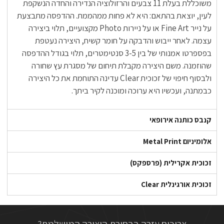
משוכללת בעלת 11 צבעים והרזולוציה הנדירה והחדה הנשקפת
לעין, יוצאת בהתאם: היא לא פחות ממהממת. ההדפסה מתבצעת
על נייר Fine Art או על ניירות Photo מקצועיים, תלוי ביצירה
עצמה. לאחר ייבוש והדבקה על חומר קשיח, היצירה נעטפת
בפספרטו אמנותי של בין 3-5 סנטימטרים, תלוי בגודל ההדפסה
שהוזמנה. משם היצירה מקבלת תיחום של מסגרת עץ שחורה
ולבסוף חיפוי של זכוכית Clear עדינה התוחמת את כל היצירה
כבמתנה, ועכשיו היא ערוכה ומוכנה לקיר ביתך.
קנבס כותנה אירופאי
אלומיניום Metal Print
זכוכית אקרילית (פרספקס)
זכוכית אורגינלית Clear