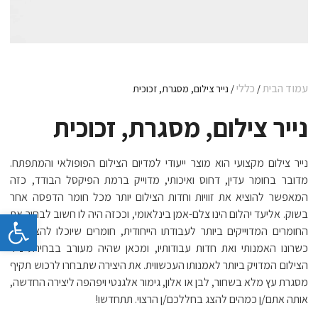
עמוד הבית
כללי
/
/ נייר צילום, מסגרת, זכוכית
נייר צילום, מסגרת, זכוכית
נייר צילום מקצועי הוא מוצר ייעודי למדיום הצילום הפופולאי והמתפתח.
מדובר בחומר עדין, דחוס ואיכותי, מדוייק ברמת הפיקסל הבודד, כזה
המאפשר להוציא את זוויות וחדות הצילום יותר מכל חומר הדפסה אחר
פתח 
בשוק. אליעד יהלום הינו צלם-אמן בינלאומי, וככזה היה לו חשוב לבחור את
החומרים המדוייקים ביותר לעבודתו הייחודית, חומרים שיוכלו להציג את
כשרונו האמנותי ואת חדות עבודותיו, ומכאן שהיה מעורב בבחירת נייר
הצילום המדויק ביותר לאמנותו העכשווית. את היצירה שתבחרו לרכוש תקיף
מסגרת עץ מלא בשחור, לבן או אלון, גימור אלגנטי ויפהפה ליצירה החדשה,
אותה אתם/ן כמהים להצג בחללכם/ן הרצוי. תתחדשו!