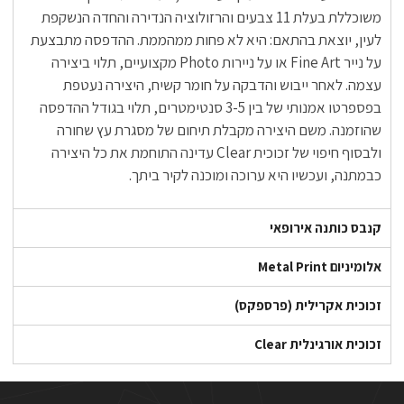
משוכללת בעלת 11 צבעים והרזולוציה הנדירה והחדה הנשקפת
לעין, יוצאת בהתאם: היא לא פחות ממהממת. ההדפסה מתבצעת
על נייר Fine Art או על ניירות Photo מקצועיים, תלוי ביצירה
עצמה. לאחר ייבוש והדבקה על חומר קשיח, היצירה נעטפת
בפספרטו אמנותי של בין 3-5 סנטימטרים, תלוי בגודל ההדפסה
שהוזמנה. משם היצירה מקבלת תיחום של מסגרת עץ שחורה
ולבסוף חיפוי של זכוכית Clear עדינה התוחמת את כל היצירה
כבמתנה, ועכשיו היא ערוכה ומוכנה לקיר ביתך.
קנבס כותנה אירופאי
אלומיניום Metal Print
זכוכית אקרילית (פרספקס)
זכוכית אורגינלית Clear