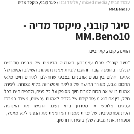
עמוד הבית
mixed media
אליעד ובנו
/
/
/ סיגר קובני, מיקסד מדיה –
MM.Beno10
סיגר קובני, מיקסד מדיה -
MM.Beno10
הוואנה, קובה, קאריביים.
“סיגר קובני”: טבלו עצמכם/ן באנרגיה הדינמית של מבנים מודרניים
שנלכדו בהוואנה קובה, והוסבו ליצירת אמנות תוססת. השילוב המיומן של
אליעד יהלום בין נופים אורבניים בצבעי שחור-לבן לאיורים חיים מלאי
תחכום וצבע, מעורר תחושה של פליאה ואפשרויות בלתי נגמרות. ליצירת
אמנות זו יש את הכוח למרוח חיוך מסופק על כל פנים, ולהפיח חיים בכל
חלל, בין אם הוא מעטר קירות של גלריה לאמנות עכשווית, משרד במרכז
עסקים מלוטש או מסדרון ביתי נעים. הרגישו את האנרגיה
הטרנספורמטיבית של יצירת אמנות המרוממת את הנפש ללא מאמץ,
ומעוררת את הסביבה שלך ביצירתיות ודמיון.