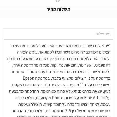
משלוח מהיר
נייר צילום
נייר צילום כשמו כן הוא: חומר ייעודי אשר נועד להעביר את עולם
הצילום המורכב לחומרים אשר יוכלו לספוג את עומק היצירה
ולהפוך אותה לאמנות מודרנית. התהליך מתבצע באמצעות הזרקת
דיו פיגמנטי אשר נותן תוצאות מדויקות מכל חומר הדפסה אחר,
מאחר ולשם כך הוא נוצר. ההדפסה מתבצעת בסטודיו המתמחה
בהדפסה על נייר צילום מקצועי בלבד, במדפסת Epson
משוכללת בעלת 11 צבעים והרזולוציה הנדירה והחדה הנשקפת
לעין, יוצאת בהתאם: היא לא פחות ממהממת. ההדפסה מתבצעת
על נייר Fine Art או על ניירות Photo מקצועיים, תלוי ביצירה
עצמה. לאחר ייבוש והדבקה על חומר קשיח, היצירה נעטפת
בפספרטו אמנותי של בין 3-5 סנטימטרים, תלוי בגודל ההדפסה