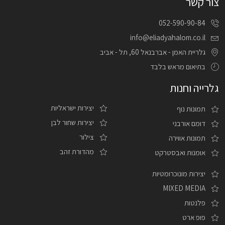
צור קשר
052-590-90-84
info@eliadyahalom.co.il
גלריית האמן - אברבנאל 60, תל - אביב
בתיאום מראש בלבד
גלרייה וחנות
יצירות ישראליות
תמונות נוף
יצירות שחור לבן
דומם אורבני
צילור
תמונות אווירה
מהדורת זהב
אומנות ואבסטרקט
יצירות מונוכרומטיות
MIXED MEDIA
פלנטות
פופ ארט