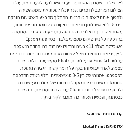
נייר צילום כשמו כן הוא: חומר ייעודי אשר נועד להעביר את עולם
הצילום המורכב לחומרים אשר יוכלו לספוג את עומק היצירה
ולהפוך אותה לאמנות מודרנית. התהליך מתבצע באמצעות הזרקת
דיו פיגמנטי אשר נותן תוצאות מדויקות מכל חומר הדפסה אחר,
מאחר ולשם כך הוא נוצר. ההדפסה מתבצעת בסטודיו המתמחה
בהדפסה על נייר צילום מקצועי בלבד, במדפסת Epson
משוכללת בעלת 11 צבעים והרזולוציה הנדירה והחדה הנשקפת
לעין, יוצאת בהתאם: היא לא פחות ממהממת. ההדפסה מתבצעת
על נייר Fine Art או על ניירות Photo מקצועיים, תלוי ביצירה
עצמה. לאחר ייבוש והדבקה על חומר קשיח, היצירה נעטפת
בפספרטו אמנותי של בין 3-5 סנטימטרים, תלוי בגודל ההדפסה
שהוזמנה. משם היצירה מקבלת תיחום של מסגרת עץ שחורה
ולבסוף חיפוי של זכוכית Clear עדינה התוחמת את כל היצירה
כבמתנה, ועכשיו היא ערוכה ומוכנה לקיר ביתך.
קנבס כותנה אירופאי
אלומיניום Metal Print