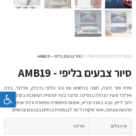
עמוד הבית
תמונות אווירה
/
/ סיור צבעים בליפי – AMB19
סיור צבעים בליפי - AMB19
סירת סיור רחבה, חוצה בניחותא את נהר הליפי בדבלין, אירלנד: בירת
פתח 
אירלנד והעיר הגדולה במדינה. מדובר בעיר יפהפייה המשכנת בקרבה נהר
רחב ידיים, טבע בשרני ובריא, אמנות והיסטוריה מפוארת ורבת שנים. יצירה
מרגשת ונעימה, אשר תיקח כל קיר לבן ותפיח בו חיים בצבעים עכשויים
ארץ צילום
אירלנד