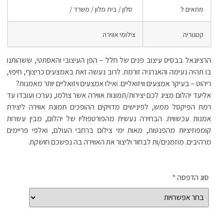
מתאים ל
סלון / בית מלון / משרד /
קטגוריה
צילומי אווירה
הרציונאל בבסיס עיצוב פנים של חלל – הפן העיצובי והאסתטי, ששהותנו
בו תהיה נעימה והאנרגיה זורמת. לרוב נעשה זאת באמצעים כריצוף, חיפוי,
ריהוט – בעיקר אמצעים וויזואליים. ואילו אמצעים ויזואליים יותר מאמנות?
אליעד יהלום מציג לכם יצירות/תמונות אווירה אשר צולמו, נערכו ועובדו עד
רמת הפיקסל ממש, לפינישים מדויקים ההופכים תמונת אווירה ליצירת
אמנות עכשווית. הבחירה נעשית מהפורטפוליו של יהלום, מבין עשרות
קומפוזיציות מהפנטות, מאות ימי צילום ברחבי העולם, ואלפי פריימים
מרהיבים. מוזמנים/ות לבחור וליצור את האווירה בה נפשכם חושקת.
סוג הדפסה
*