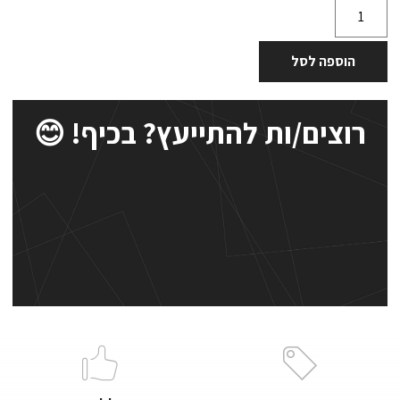
הוספה לסל
רוצים/ות להתייעץ? בכיף! 😊