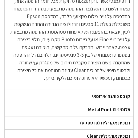
דיו פיגמנטי אשר נותן תוצאות מדויקות מכל חומר הדפסה אחר,
מאחר ולשם כך הוא נוצר. ההדפסה מתבצעת בסטודיו המתמחה
בהדפסה על נייר צילום מקצועי בלבד, במדפסת Epson
משוכללת בעלת 11 צבעים והרזולוציה הנדירה והחדה הנשקפת
לעין, יוצאת בהתאם: היא לא פחות ממהממת. ההדפסה מתבצעת
על נייר Fine Art או על ניירות Photo מקצועיים, תלוי ביצירה
עצמה. לאחר ייבוש והדבקה על חומר קשיח, היצירה נעטפת
בפספרטו אמנותי של בין 3-5 סנטימטרים, תלוי בגודל ההדפסה
שהוזמנה. משם היצירה מקבלת תיחום של מסגרת עץ שחורה
ולבסוף חיפוי של זכוכית Clear עדינה התוחמת את כל היצירה
כבמתנה, ועכשיו היא ערוכה ומוכנה לקיר ביתך.
קנבס כותנה אירופאי
אלומיניום Metal Print
זכוכית אקרילית (פרספקס)
זכוכית אורגינלית Clear