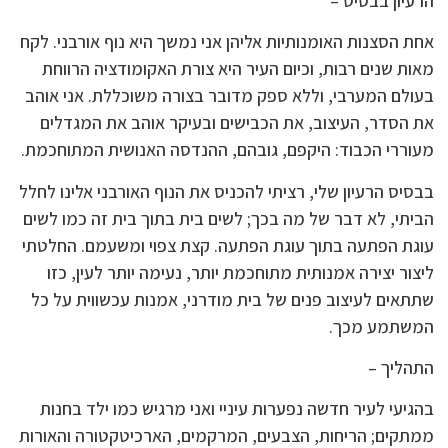
הרעיון בבסיס –
אחת הסצנות האומנותיות אליהן אני נמשך היא נוף אורבני. לקח
מאות שנים רבות, וכיום העיר היא צורת האקומודציה הרווחת
בעולם המערבי, וללא ספק מדובר בצורה משוכללת. אני אוהב
את הסדר, העיצוב, את הכבישים ובעיקר אוהב את המגדלים
מעוררי הכבוד: היקפם, גובהם, ההנדסה האנושית המתוחכמת.
בבסיס הרעיון שלי, רציתי להכניס את הנוף האורבני אלינו לחלל
הביתי, לא דבר של מה בכך; לשים בית בתוך בית זה כמו לשים
עוגת הפתעה בתוך עוגת הפתעה. קצת צפוי ומשעמם. החלטתי
ליצור יצירה אמנותית מתוחכמת יותר, נעימה יותר לעין, כזו
שתתאים לעיצוב פנים של בית מודרני, אמנות עכשווית על כל
המשתמע מכך.
התהליך –
בהגיעי לעיר חדשה נפערות עיניי ואני מרגיש כמו ילד בחנות
ממתקים; הריחות, הצבעים, המרקמים, הארכיטקטורה והאורות