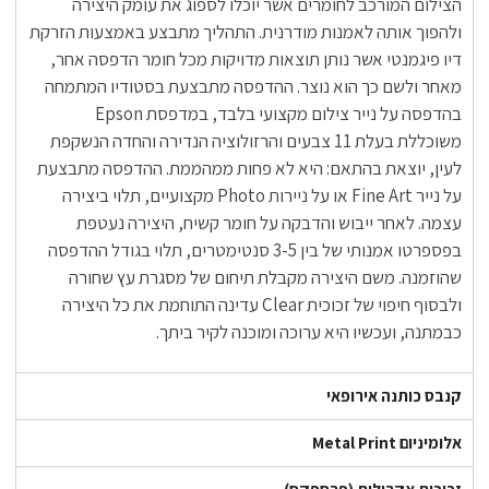
הצילום המורכב לחומרים אשר יוכלו לספוג את עומק היצירה
ולהפוך אותה לאמנות מודרנית. התהליך מתבצע באמצעות הזרקת
דיו פיגמנטי אשר נותן תוצאות מדויקות מכל חומר הדפסה אחר,
מאחר ולשם כך הוא נוצר. ההדפסה מתבצעת בסטודיו המתמחה
בהדפסה על נייר צילום מקצועי בלבד, במדפסת Epson
משוכללת בעלת 11 צבעים והרזולוציה הנדירה והחדה הנשקפת
לעין, יוצאת בהתאם: היא לא פחות ממהממת. ההדפסה מתבצעת
על נייר Fine Art או על ניירות Photo מקצועיים, תלוי ביצירה
עצמה. לאחר ייבוש והדבקה על חומר קשיח, היצירה נעטפת
בפספרטו אמנותי של בין 3-5 סנטימטרים, תלוי בגודל ההדפסה
שהוזמנה. משם היצירה מקבלת תיחום של מסגרת עץ שחורה
ולבסוף חיפוי של זכוכית Clear עדינה התוחמת את כל היצירה
כבמתנה, ועכשיו היא ערוכה ומוכנה לקיר ביתך.
קנבס כותנה אירופאי
אלומיניום Metal Print