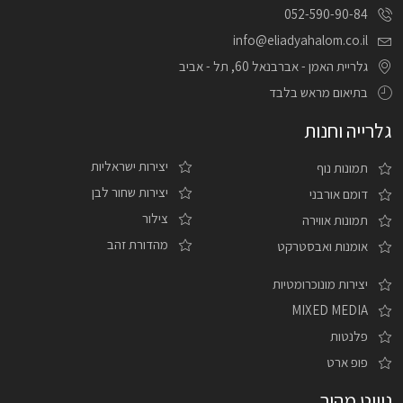
052-590-90-84
info@eliadyahalom.co.il
גלריית האמן - אברבנאל 60, תל - אביב
בתיאום מראש בלבד
גלרייה וחנות
יצירות ישראליות
תמונות נוף
יצירות שחור לבן
דומם אורבני
צילור
תמונות אווירה
מהדורת זהב
אומנות ואבסטרקט
יצירות מונוכרומטיות
MIXED MEDIA
פלנטות
פופ ארט
ניווט מהיר