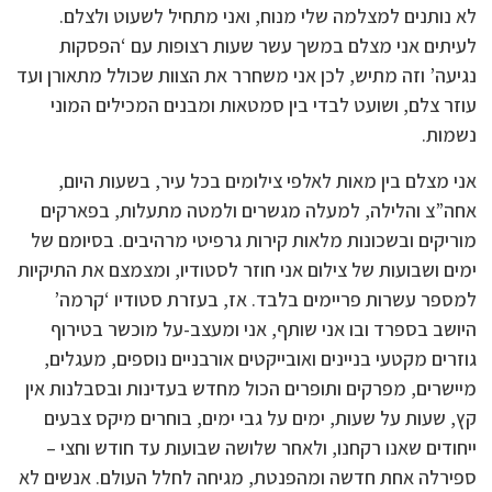
לא נותנים למצלמה שלי מנוח, ואני מתחיל לשעוט ולצלם.
לעיתים אני מצלם במשך עשר שעות רצופות עם ‘הפסקות
נגיעה’ וזה מתיש, לכן אני משחרר את הצוות שכולל מתאורן ועד
עוזר צלם, ושועט לבדי בין סמטאות ומבנים המכילים המוני
נשמות.
אני מצלם בין מאות לאלפי צילומים בכל עיר, בשעות היום,
אחה”צ והלילה, למעלה מגשרים ולמטה מתעלות, בפארקים
מוריקים ובשכונות מלאות קירות גרפיטי מרהיבים. בסיומם של
ימים ושבועות של צילום אני חוזר לסטודיו, ומצמצם את התיקיות
למספר עשרות פריימים בלבד. אז, בעזרת סטודיו ‘קרמה’
היושב בספרד ובו אני שותף, אני ומעצב-על מוכשר בטירוף
גוזרים מקטעי בניינים ואובייקטים אורבניים נוספים, מעגלים,
מיישרים, מפרקים ותופרים הכול מחדש בעדינות ובסבלנות אין
קץ, שעות על שעות, ימים על גבי ימים, בוחרים מיקס צבעים
ייחודים שאנו רקחנו, ולאחר שלושה שבועות עד חודש וחצי –
ספירלה אחת חדשה ומהפנטת, מגיחה לחלל העולם. אנשים לא