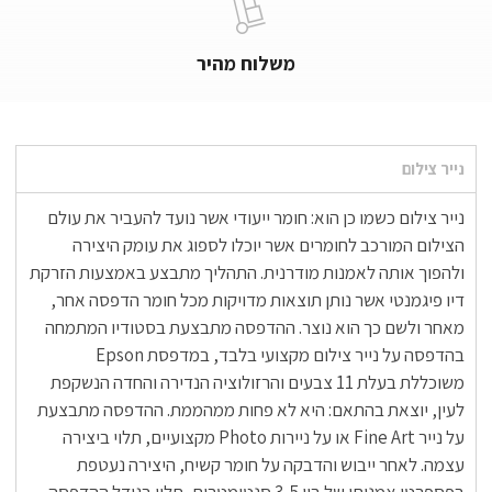
משלוח מהיר
נייר צילום
נייר צילום כשמו כן הוא: חומר ייעודי אשר נועד להעביר את עולם
הצילום המורכב לחומרים אשר יוכלו לספוג את עומק היצירה
ולהפוך אותה לאמנות מודרנית. התהליך מתבצע באמצעות הזרקת
דיו פיגמנטי אשר נותן תוצאות מדויקות מכל חומר הדפסה אחר,
מאחר ולשם כך הוא נוצר. ההדפסה מתבצעת בסטודיו המתמחה
בהדפסה על נייר צילום מקצועי בלבד, במדפסת Epson
משוכללת בעלת 11 צבעים והרזולוציה הנדירה והחדה הנשקפת
לעין, יוצאת בהתאם: היא לא פחות ממהממת. ההדפסה מתבצעת
על נייר Fine Art או על ניירות Photo מקצועיים, תלוי ביצירה
עצמה. לאחר ייבוש והדבקה על חומר קשיח, היצירה נעטפת
בפספרטו אמנותי של בין 3-5 סנטימטרים, תלוי בגודל ההדפסה