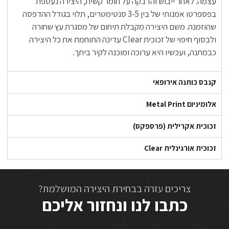
עצמה. לאחר ייבוש והדבקה על חומר קשיח, היצירה נעטפת
בפספרטו אמנותי של בין 3-5 סנטימטרים, תלוי בגודל ההדפסה
שהוזמנה. משם היצירה מקבלת תיחום של מסגרת עץ שחורה
ולבסוף חיפוי של זכוכית Clear עדינה התוחמת את כל היצירה
כבמתנה, ועכשיו היא ערוכה ומוכנה לקיר ביתך.
קנבס כותנה אירופאי
אלומיניום Metal Print
זכוכית אקרילית (פרספקס)
זכוכית אורגינלית Clear
צריכים עזרה בבחירת היצירה המושלמת?
כתבו לנו ונחזור אליכם