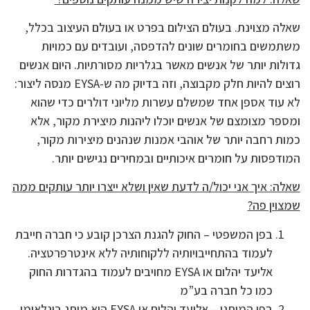
שאלה מצוינת. בעולם הצילום בפרט או בעולם העיצוב בכלל,
משתמשים בחומרים שונים להדפסה, ועובדים עם כמויות
גדולות יותר של אנשים מאשר בגלריות מסורתיות. היום אנשים
רוצים להיות חלק מקבוצה, וזה בדיוק מה ש-EYSA מנסה ליצור:
לא עוד אספן אחד שמשלם עשרות מליוני דולרים כדי שהוא
ומספר מצומצם של אנשים יוכלו ליהנות מיצירת מקור, אלא
כמות רחבה יותר של אוהבי אמנות שנהנים מיצירות מקור,
המודפסות על חומרים איכותיים ובמחירים נגישים יותר.
שאלה: איך אני יכול/ה לדעת שאין ושלא ייצרו יותר עותקים ממה
שמצוין פה?
בפן המשפטי – החוק להגנת הצרכן קובע כי חברה חייבת
לעמוד בהתחייבויותיה ללקוחותיה ללא אינטרפרטציה.
אליעד יהלום או EYSA מחויבים לעמוד בהגדרות החוק
כמו כל חברה בע”מ
בפן המותגי – אליעד יהלום או EYSA הוא מותג בינלאומי