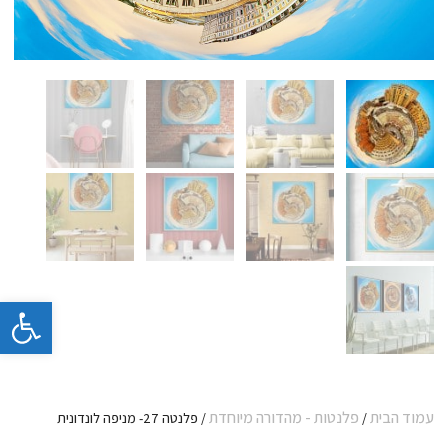
פתח 
עמוד הבית
פלנטות - מהדורה מיוחדת
/
/ פלנטה 27- מניפה לונדונית