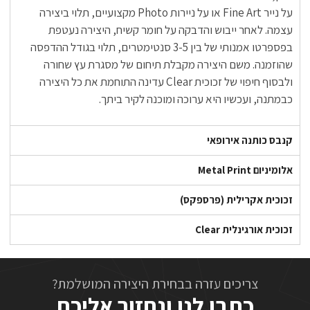
על נייר Fine Art או על ניירות Photo מקצועיים, תלוי ביצירה
עצמה. לאחר ייבוש והדבקה על חומר קשיח, היצירה נעטפת
בפספרטו אמנותי של בין 3-5 סנטימטרים, תלוי בגודל ההדפסה
שהוזמנה. משם היצירה מקבלת תיחום של מסגרת עץ שחורה
ולבסוף חיפוי של זכוכית Clear עדינה התוחמת את כל היצירה
כבמתנה, ועכשיו היא ערוכה ומוכנה לקיר ביתך.
קנבס כותנה אירופאי
אלומיניום Metal Print
זכוכית אקרילית (פרספקס)
זכוכית אורגינלית Clear
צריכים עזרה בבחירת היצירה המושלמת?
כתבו לנו ונחזור אליכם