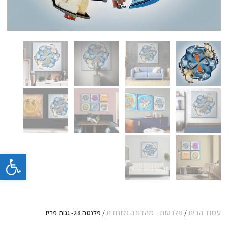
פתח 
עמוד הבית
פלנטות - מהדורה מיוחדת
/
/ פלנטה 28- גגות פריז