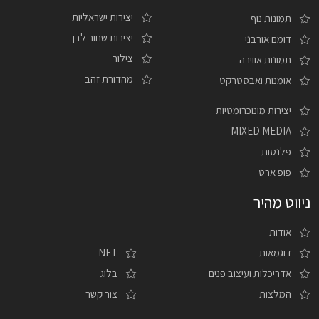
יצירות ישראליות
תמונות נוף
יצירות שחור לבן
דומם אורבני
צילור
תמונות אווירה
מהדורת זהב
אומנות ואבסטרקט
יצירות מונוכרומטיות
MIXED MEDIA
פלנטות
פופ ארט
ניווט מהיר
אודות
דוגמאות
NFT
אדריכלות ועיצוב פנים
בלוג
המלצות
צור קשר