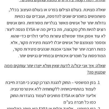
שאלה מצוינת. בעולם הצילום בפרט או בעולם העיצוב בכלל,
משתמשים בחומרים שונים להדפסה, ועובדים עם כמויות
גדולות יותר של אנשים מאשר בגלריות מסורתיות. היום אנשים
רוצים להיות חלק מקבוצה, וזה בדיוק מה ש-EYSA מנסה ליצור:
לא עוד אספן אחד שמשלם עשרות מליוני דולרים כדי שהוא
ומספר מצומצם של אנשים יוכלו ליהנות מיצירת מקור, אלא
כמות רחבה יותר של אוהבי אמנות שנהנים מיצירות מקור,
המודפסות על חומרים איכותיים ובמחירים נגישים יותר.
שאלה: איך אני יכול/ה לדעת שאין ושלא ייצרו יותר עותקים ממה
שמצוין פה?
בפן המשפטי – החוק להגנת הצרכן קובע כי חברה חייבת
לעמוד בהתחייבויותיה ללקוחותיה ללא אינטרפרטציה.
אליעד יהלום או EYSA מחויבים לעמוד בהגדרות החוק
כמו כל חברה בע”מ
בפן המותגי – אליעד יהלום או EYSA הוא מותג בינלאומי