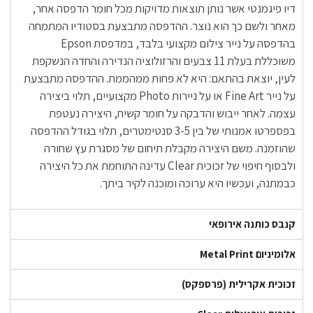
דיו פיגמנטי אשר נותן תוצאות מדויקות מכל חומר הדפסה אחר,
מאחר ולשם כך הוא נוצר. ההדפסה מתבצעת בסטודיו המתמחה
בהדפסה על נייר צילום מקצועי בלבד, במדפסת Epson
משוכללת בעלת 11 צבעים והרזולוציה הנדירה והחדה הנשקפת
לעין, יוצאת בהתאם: היא לא פחות ממהממת. ההדפסה מתבצעת
על נייר Fine Art או על ניירות Photo מקצועיים, תלוי ביצירה
עצמה. לאחר ייבוש והדבקה על חומר קשיח, היצירה נעטפת
בפספרטו אמנותי של בין 3-5 סנטימטרים, תלוי בגודל ההדפסה
שהוזמנה. משם היצירה מקבלת תיחום של מסגרת עץ שחורה
ולבסוף חיפוי של זכוכית Clear עדינה התוחמת את כל היצירה
כבמתנה, ועכשיו היא ערוכה ומוכנה לקיר ביתך.
קנבס כותנה אירופאי
אלומיניום Metal Print
זכוכית אקרילית (פרספקס)