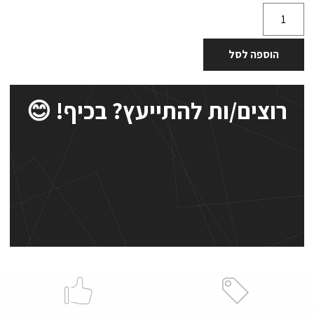
הוספה לסל
רוצים/ות להתייעץ? בכיף! 😊