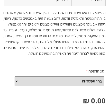
הרציונאל בבסיס עיצוב פנים של חלל – הפן העיצובי והאסתטי, ששהותנו
בו תהיה נעימה והאנרגיה זורמת. לרוב נעשה זאת באמצעים כריצוף, חיפוי,
ריהוט – בעיקר אמצעים וויזואליים. ואילו אמצעים ויזואליים יותר מאמנות?
אליעד יהלום מציג לכם יצירות/תמונות נוף אשר צולמו, נערכו ועובדו עד
רמת הפיקסל ממש, לפינישים מדויקים ההופכים תמונת נוף ליצירת אמנות
עכשווית. הבחירה נעשית מהפורטפוליו של יהלום, מבין עשרות קומפוזיציות
מהפנטות, מאות ימי צילום ברחבי העולם, ואלפי פריימים מרהיבים.
מוזמנים/ות לבחור וליצור את האווירה בה נפשכם חושקת.
סוג הדפסה
*
0.00 ₪