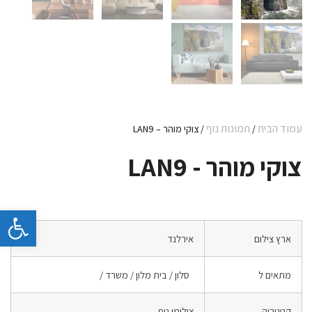
עמוד הבית
תמונות נוף
/
/ צוקי מוהר – LAN9
צוקי מוהר - LAN9
פתח 
ארץ צילום
אירלנד
מתאים ל
סלון / בית מלון / משרד /
קטגוריה
צילומי נוף