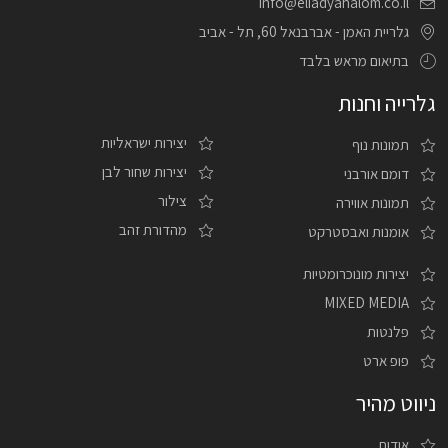
info@eliadyahalom.co.il
גלריית האמן - אברבנאל 60, תל - אביב
בתיאום מראש בלבד
גלרייה וחנות
יצירות ישראליות
תמונות נוף
יצירות שחור לבן
דומם אורבני
צילור
תמונות אווירה
מהדורת זהב
אומנות ואבסטרקט
יצירות מונוכרומטיות
MIXED MEDIA
פלנטות
פופ ארט
ניווט מהיר
אודות