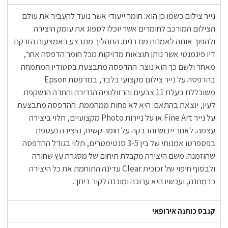
נייר צילום כשמו כן הוא: חומר ייעודי אשר נועד להעביר את עולם
הצילום המורכב לחומרים אשר יוכלו לספוג את עומק היצירה
ולהפוך אותה לאמנות מודרנית. התהליך מתבצע באמצעות הזרקת
דיו פיגמנטי אשר נותן תוצאות מדויקות מכל חומר הדפסה אחר,
מאחר ולשם כך הוא נוצר. ההדפסה מתבצעת בסטודיו המתמחה
בהדפסה על נייר צילום מקצועי בלבד, במדפסת Epson
משוכללת בעלת 11 צבעים והרזולוציה הנדירה והחדה הנשקפת
לעין, יוצאת בהתאם: היא לא פחות ממהממת. ההדפסה מתבצעת
על נייר Fine Art או על ניירות Photo מקצועיים, תלוי ביצירה
עצמה. לאחר ייבוש והדבקה על חומר קשיח, היצירה נעטפת
בפספרטו אמנותי של בין 3-5 סנטימטרים, תלוי בגודל ההדפסה
שהוזמנה. משם היצירה מקבלת תיחום של מסגרת עץ שחורה
ולבסוף חיפוי של זכוכית Clear עדינה התוחמת את כל היצירה
כבמתנה, ועכשיו היא ערוכה ומוכנה לקיר ביתך.
קנבס כותנה אירופאי