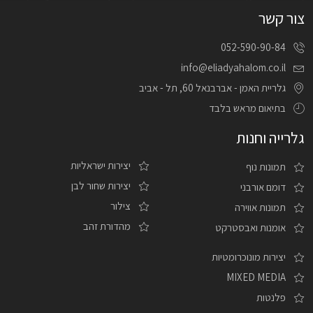
צור קשר
052-590-90-84
info@eliadyahalom.co.il
גלריית האמן - אברבנאל 60, תל - אביב
בתיאום מראש בלבד
גלרייה וחנות
יצירות ישראליות
תמונות נוף
יצירות שחור לבן
דומם אורבני
צילור
תמונות אווירה
מהדורת זהב
אומנות ואבסטרקט
יצירות מונוכרומטיות
MIXED MEDIA
פלנטות