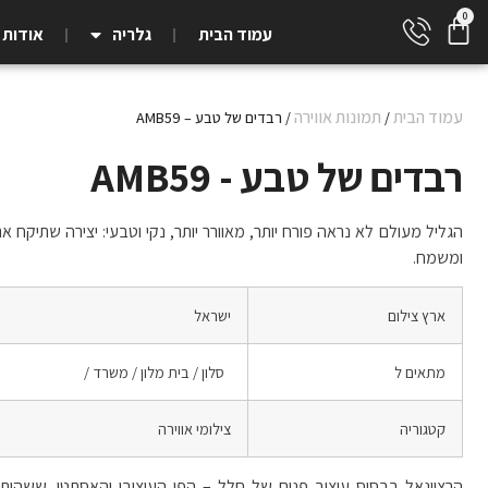
עמוד הבית
גלריה
אודות
עמוד הבית
תמונות אווירה
/
/ רבדים של טבע – AMB59
רבדים של טבע - AMB59
הגליל מעולם לא נראה פורח יותר, מאוורר יותר, נקי וטבעי: יצירה שתיקח א
ומשמח.
ארץ צילום
ישראל
מתאים ל
סלון / בית מלון / משרד /
קטגוריה
צילומי אווירה
הרציונאל בבסיס עיצוב פנים של חלל – הפן העיצובי והאסתטי, ששהותנו