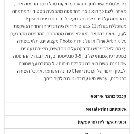
דיו פיגמנטי אשר נותן תוצאות מדויקות מכל חומר הדפסה אחר,
מאחר ולשם כך הוא נוצר. ההדפסה מתבצעת בסטודיו המתמחה
בהדפסה על נייר צילום מקצועי בלבד, במדפסת Epson
משוכללת בעלת 11 צבעים והרזולוציה הנדירה והחדה הנשקפת
לעין, יוצאת בהתאם: היא לא פחות ממהממת. ההדפסה מתבצעת
על נייר Fine Art או על ניירות Photo מקצועיים, תלוי ביצירה
עצמה. לאחר ייבוש והדבקה על חומר קשיח, היצירה נעטפת
בפספרטו אמנותי של בין 3-5 סנטימטרים, תלוי בגודל ההדפסה
שהוזמנה. משם היצירה מקבלת תיחום של מסגרת עץ שחורה
ולבסוף חיפוי של זכוכית Clear עדינה התוחמת את כל היצירה
כבמתנה, ועכשיו היא ערוכה ומוכנה לקיר ביתך.
קנבס כותנה אירופאי
אלומיניום Metal Print
זכוכית אקרילית (פרספקס)