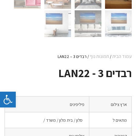
עמוד הבית
תמונות נוף
/
/ רבדים 3 – LAN22
רבדים 3 - LAN22
פתח 
ארץ צילום
פיליפינים
מתאים ל
סלון / בית מלון / משרד /
קטגוריה
צילומי נוף