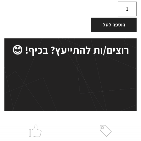
הוספה לסל
רוצים/ות להתייעץ? בכיף! 😊