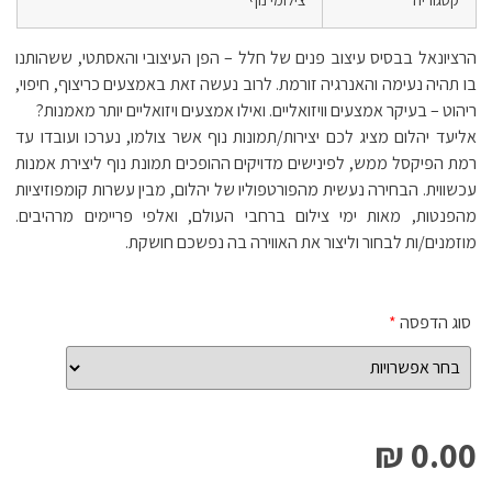
הרציונאל בבסיס עיצוב פנים של חלל – הפן העיצובי והאסתטי, ששהותנו
בו תהיה נעימה והאנרגיה זורמת. לרוב נעשה זאת באמצעים כריצוף, חיפוי,
ריהוט – בעיקר אמצעים וויזואליים. ואילו אמצעים ויזואליים יותר מאמנות?
אליעד יהלום מציג לכם יצירות/תמונות נוף אשר צולמו, נערכו ועובדו עד
רמת הפיקסל ממש, לפינישים מדויקים ההופכים תמונת נוף ליצירת אמנות
עכשווית. הבחירה נעשית מהפורטפוליו של יהלום, מבין עשרות קומפוזיציות
מהפנטות, מאות ימי צילום ברחבי העולם, ואלפי פריימים מרהיבים.
מוזמנים/ות לבחור וליצור את האווירה בה נפשכם חושקת.
סוג הדפסה
*
0.00 ₪