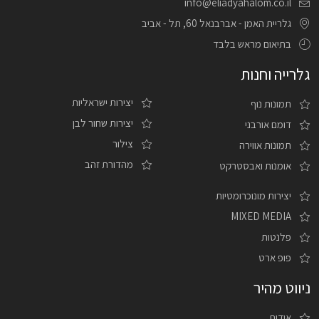
info@eliadyahalom.co.il
גלריית האמן - אברבנאל 60, תל - אביב
בתיאום מראש בלבד
גלרייה וחנות
יצירות ישראליות
תמונות נוף
יצירות שחור לבן
דומם אורבני
צילור
תמונות אווירה
מהדורת זהב
אומנות ואבסטרקט
יצירות מונוכרומטיות
MIXED MEDIA
פלנטות
פופ ארט
ניווט מהיר
אודות