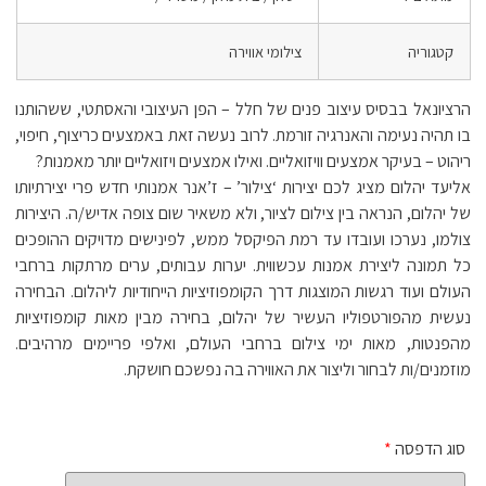
קטגוריה
צילומי אווירה
הרציונאל בבסיס עיצוב פנים של חלל – הפן העיצובי והאסתטי, ששהותנו
בו תהיה נעימה והאנרגיה זורמת. לרוב נעשה זאת באמצעים כריצוף, חיפוי,
ריהוט – בעיקר אמצעים וויזואליים. ואילו אמצעים ויזואליים יותר מאמנות?
אליעד יהלום מציג לכם יצירות ‘צילור’ – ז’אנר אמנותי חדש פרי יצירתיותו
של יהלום, הנראה בין צילום לציור, ולא משאיר שום צופה אדיש/ה. היצירות
צולמו, נערכו ועובדו עד רמת הפיקסל ממש, לפינישים מדויקים ההופכים
כל תמונה ליצירת אמנות עכשווית. יערות עבותים, ערים מרתקות ברחבי
העולם ועוד רגשות המוצגות דרך הקומפוזיציות הייחודיות ליהלום. הבחירה
נעשית מהפורטפוליו העשיר של יהלום, בחירה מבין מאות קומפוזיציות
מהפנטות, מאות ימי צילום ברחבי העולם, ואלפי פריימים מרהיבים.
מוזמנים/ות לבחור וליצור את האווירה בה נפשכם חושקת.
סוג הדפסה
*