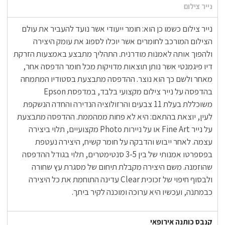
נייר צילום
נייר צילום כשמו כן הוא: חומר ייעודי אשר נועד להעביר את עולם
הצילום המורכב לחומרים אשר יוכלו לספוג את עומק היצירה
ולהפוך אותה לאמנות מודרנית. התהליך מתבצע באמצעות הזרקת
דיו פיגמנטי אשר נותן תוצאות מדויקות מכל חומר הדפסה אחר,
מאחר ולשם כך הוא נוצר. ההדפסה מתבצעת בסטודיו המתמחה
בהדפסה על נייר צילום מקצועי בלבד, במדפסת Epson
משוכללת בעלת 11 צבעים והרזולוציה הנדירה והחדה הנשקפת
לעין, יוצאת בהתאם: היא לא פחות ממהממת. ההדפסה מתבצעת
על נייר Fine Art או על ניירות Photo מקצועיים, תלוי ביצירה
עצמה. לאחר ייבוש והדבקה על חומר קשיח, היצירה נעטפת
בפספרטו אמנותי של בין 3-5 סנטימטרים, תלוי בגודל ההדפסה
שהוזמנה. משם היצירה מקבלת תיחום של מסגרת עץ שחורה
ולבסוף חיפוי של זכוכית Clear עדינה התוחמת את כל היצירה
כבמתנה, ועכשיו היא ערוכה ומוכנה לקיר ביתך.
קנבס כותנה אירופאי