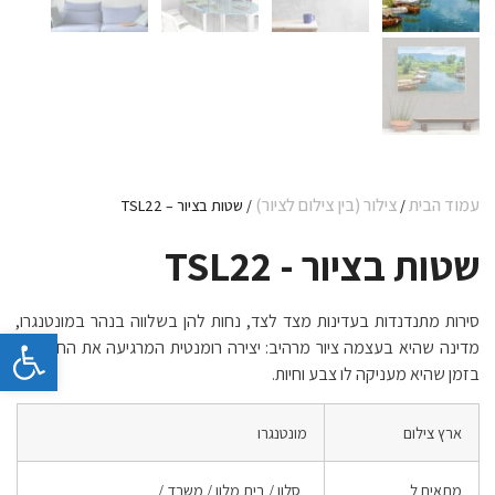
עמוד הבית
צילור (בין צילום לציור)
/
/ שטות בציור – TSL22
שטות בציור - TSL22
סירות מתנדנדות בעדינות מצד לצד, נחות להן בשלווה בנהר במונטנגרו,
פתח 
מדינה שהיא בעצמה ציור מרהיב: יצירה רומנטית המרגיעה את החלל, בו
בזמן שהיא מעניקה לו צבע וחיות.
ארץ צילום
מונטנגרו
מתאים ל
סלון / בית מלון / משרד /