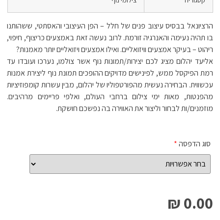
הרציונאל בבסיס עיצוב פנים של חלל – הפן העיצובי והאסתטי, ששהותנו
בו תהיה נעימה והאנרגיה זורמת. לרוב נעשה זאת באמצעים כריצוף, חיפוי,
ריהוט – בעיקר אמצעים וויזואליים. ואילו אמצעים ויזואליים יותר מאמנות?
אליעד יהלום מציג לכם יצירות/תמונות נוף אשר צולמו, נערכו ועובדו עד
רמת הפיקסל ממש, לפינישים מדויקים ההופכים תמונת נוף ליצירת אמנות
עכשווית. הבחירה נעשית מהפורטפוליו של יהלום, מבין עשרות קומפוזיציות
מהפנטות, מאות ימי צילום ברחבי העולם, ואלפי פריימים מרהיבים.
מוזמנים/ות לבחור וליצור את האווירה בה נפשכם חושקת.
סוג הדפסה
*
0.00 ₪