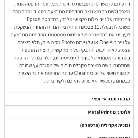
דיו פיגמנטי אשר נותן תוצאות מדויקות מכל חומר הדפסה אחר,
מאחר ולשם כך הוא נוצר. ההדפסה מתבצעת בסטודיו המתמחה
בהדפסה על נייר צילום מקצועי בלבד, במדפסת Epson
משוכללת בעלת 11 צבעים והרזולוציה הנדירה והחדה הנשקפת
לעין, יוצאת בהתאם: היא לא פחות ממהממת. ההדפסה מתבצעת
על נייר Fine Art או על ניירות Photo מקצועיים, תלוי ביצירה
עצמה. לאחר ייבוש והדבקה על חומר קשיח, היצירה נעטפת
בפספרטו אמנותי של בין 3-5 סנטימטרים, תלוי בגודל ההדפסה
שהוזמנה. משם היצירה מקבלת תיחום של מסגרת עץ שחורה
ולבסוף חיפוי של זכוכית Clear עדינה התוחמת את כל היצירה
כבמתנה, ועכשיו היא ערוכה ומוכנה לקיר ביתך.
קנבס כותנה אירופאי
אלומיניום Metal Print
זכוכית אקרילית (פרספקס)