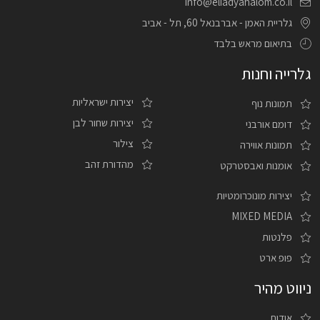
info@eliadyahalom.co.il
גלריית האמן - אברבנאל 60, תל - אביב
בתיאום מראש בלבד
גלרייה וחנות
יצירות ישראליות
תמונות נוף
יצירות שחור לבן
דומם אורבני
צילור
תמונות אווירה
מהדורת זהב
אומנות ואבסטרקט
יצירות מונוכרומטיות
MIXED MEDIA
פלנטות
פופ ארט
ניווט מהיר
אודות