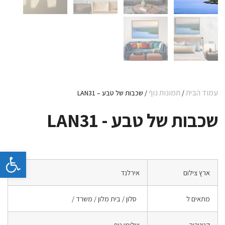
עמוד הבית
תמונות נוף
/
/ שכבות של טבע – LAN31
שכבות של טבע - LAN31
פתח 
ארץ צילום
אירלנד
מתאים ל
סלון / בית מלון / משרד /
קטגוריה
צילומי נוף