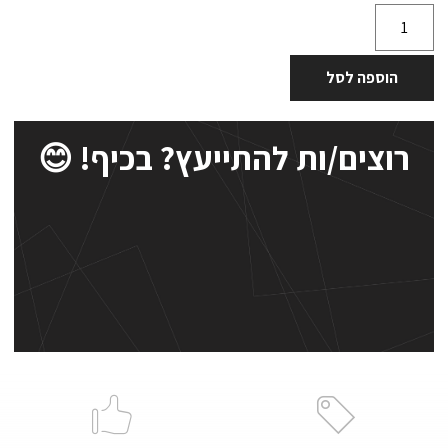
הוספה לסל
רוצים/ות להתייעץ? בכיף! 😊