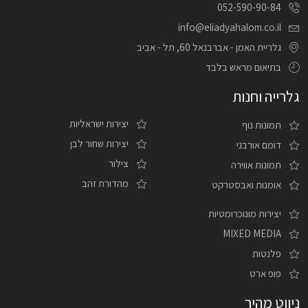
052-590-90-84
info@eliadyahalom.co.il
גלריית האמן - אברבנאל 60, תל - אביב
בתיאום מראש בלבד
גלרייה וחנות
יצירות ישראליות
תמונות נוף
יצירות שחור לבן
דומם אורבני
צילור
תמונות אווירה
מהדורת זהב
אומנות ואבסטרקט
יצירות מונוכרומטיות
MIXED MEDIA
פלנטות
פופ ארט
ניווט מהיר