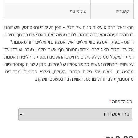
קטגוריה
צילומי נוף
הרציונאל בבסיס עיצוב פנים של חלל – הפן העיצובי והאסתטי, ששהותנו
בו תהיה נעימה והאנרגיה זורמת. לרוב נעשה זאת באמצעים כריצוף, חיפוי,
ריהוט – בעיקר אמצעים וויזואליים. ואילו אמצעים ויזואליים יותר מאמנות?
אליעד יהלום מציג לכם יצירות/תמונות נוף אשר צולמו, נערכו ועובדו עד
רמת הפיקסל ממש, לפינישים מדויקים ההופכים תמונת נוף ליצירת אמנות
עכשווית. הבחירה נעשית מהפורטפוליו של יהלום, מבין עשרות קומפוזיציות
מהפנטות, מאות ימי צילום ברחבי העולם, ואלפי פריימים מרהיבים.
מוזמנים/ות לבחור וליצור את האווירה בה נפשכם חושקת.
סוג הדפסה
*