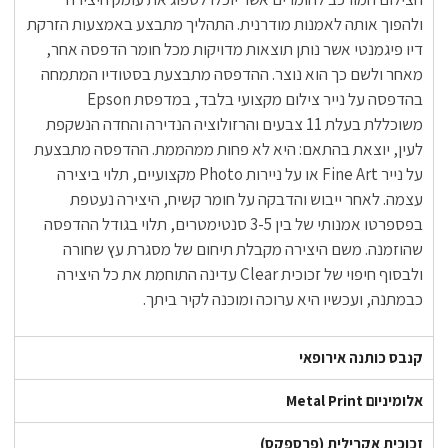
ולהפוך אותה לאמנות מודרנית. התהליך מתבצע באמצעות הזרקת
דיו פיגמנטי אשר נותן תוצאות מדויקות מכל חומר הדפסה אחר,
מאחר ולשם כך הוא נוצר. ההדפסה מתבצעת בסטודיו המתמחה
בהדפסה על נייר צילום מקצועי בלבד, במדפסת Epson
משוכללת בעלת 11 צבעים והרזולוציה הנדירה והחדה הנשקפת
לעין, יוצאת בהתאם: היא לא פחות ממהממת. ההדפסה מתבצעת
על נייר Fine Art או על ניירות Photo מקצועיים, תלוי ביצירה
עצמה. לאחר ייבוש והדבקה על חומר קשיח, היצירה נעטפת
בפספרטו אמנותי של בין 3-5 סנטימטרים, תלוי בגודל ההדפסה
שהוזמנה. משם היצירה מקבלת תיחום של מסגרת עץ שחורה
ולבסוף חיפוי של זכוכית Clear עדינה התוחמת את כל היצירה
כבמתנה, ועכשיו היא ערוכה ומוכנה לקיר ביתך.
קנבס כותנה אירופאי
אלומיניום Metal Print
זכוכית אקרילית (פרספקס)