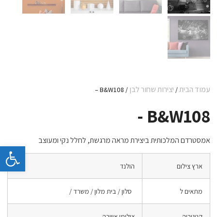
עמוד הבית
יצירות שחור לבן
/ B&W108 –
/
B&W108 -
אמסטרדם המלכותית ביצירת מראה מרגשת, לחלל נקי ומעוצב
פתח 
ארץ צילום
הולנד
מתאים ל
סלון / בית מלון / משרד /
קטגוריה
צילומי אווירה