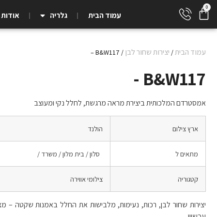
עמוד הבית
גלריה
אודות
עמוד הבית
יצירות שחור לבן
/ B&W117 –
/
B&W117 -
אמסטרדם המלכותית ביצירת מראה מרגשת, לחלל נקי ומעוצב
ארץ צילום
הולנד
מתאים ל
סלון / בית מלון / משרד /
קטגוריה
צילומי אווירה
יצירות שחור לבן, רכות, נעימות, מלבישות את החלל באמנות שקטה – מצ
עכשווי.