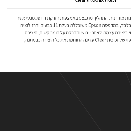
זכוכית אורגינלית Clear
אמנות מודרנית. התהליך מתבצע באמצעות הזרקת דיו פיגמנטי אשר
נותן תוצאות מדויקות מכל חומר הדפסה אחר, מאחר ולשם כך הוא נוצר. ההדפסה מתבצעת בסטודיו המתמחה בהדפסה על נייר צילום מקצועי בלבד, במדפסת Epson משוכללת בעלת 11 צבעים והרזולוציה
תאם: היא לא פחות ממהממת. ההדפסה מתבצעת על נייר Fine Art או על ניירות Photo מקצועיים, תלוי ביצירה עצמה. לאחר ייבוש והדבקה על חומר קשיח, היצירה
נעטפת בפספרטו אמנותי של בין 3-5 סנטימטרים, תלוי בגודל ההדפסה שהוזמנה. משם היצירה מקבלת תיחום של מסגרת עץ שחורה ולבסוף חיפוי של זכוכית Clear עדינה התוחמת את כל היצירה כבמתנה,