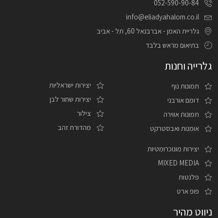
052-590-90-84
info@eliadyahalom.co.il
גלריית האמן - אברבנאל 60, תל - אביב
בתיאום מראש בלבד
גלרייה וחנות
יצירות ישראליות
תמונות נוף
יצירות שחור לבן
דומם אורבני
צילור
תמונות אווירה
מהדורת זהב
אומנות ואבסטרקט
יצירות מונוכרומטיות
MIXED MEDIA
פלנטות
פופ ארט
ניווט מהיר