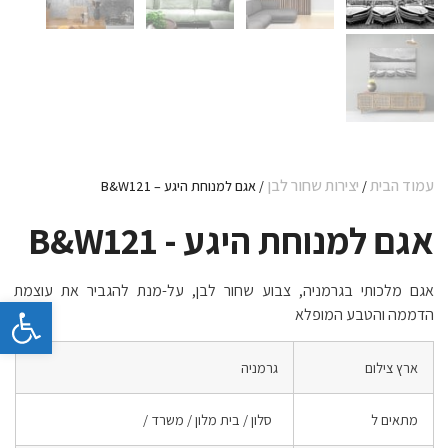
עמוד הבית
יצירות שחור לבן
/
/ אגם למנוחת היגע – B&W121
אגם למנוחת היגע - B&W121
אגם מלכותי בגרמניה, צבוע שחור לבן, על-מנת להגביר את עוצמת
פתח 
הדממה והטבע המופלא
ארץ צילום
גרמניה
מתאים ל
סלון / בית מלון / משרד /