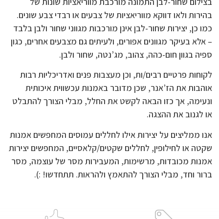
בצילום שחור-לבן התמונה מורכבת מווריאציות שונות של
בהירות ולאו דווקא מווריאציות של צבעים או רבדי צבע שונים.
כמו כן, יצירות שחור-לבן אינן מורכבות מגווני שחור ולבן בלבד
– אלא בעיקר מגוונים אפורים, ולעיתים גם מצבעים אחרים, כגון
ספיה בגוון חום-כהה, צהוב, מג’נטה, שחור ולבן.
לקוחות פרטיים רבים/ות, וכן מעצבות פנים ואדריכליות רבות
אוהבות את הז’אנר, שכן מדובר באמנות עכשווית איכותית
ונעימה, אך כזו הבאה לקשט את החלל, מבלי הצורך להתבלט
או לגנוב את ההצגה.
אנו ממליצים על יצירות אילו לחללים עמוסים המחפשים אמנות
שקטה או לחילופין, לחללים שקטים/קלאסיים, המחפשים יצירות
אמנות מכובדות, מרשימות, המעבירות מסר של עוצמה, מסר
ברור וחד, מבלי הצורך להתאמץ ולהראות. תתחדשו! :).