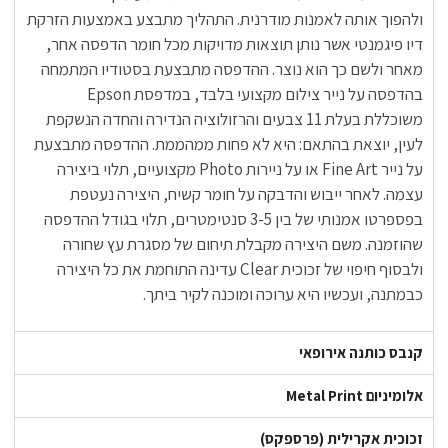
ולהפוך אותה לאמנות מודרנית. התהליך מתבצע באמצעות הזרקת
דיו פיגמנטי אשר נותן תוצאות מדויקות מכל חומר הדפסה אחר,
מאחר ולשם כך הוא נוצר. ההדפסה מתבצעת בסטודיו המתמחה
בהדפסה על נייר צילום מקצועי בלבד, במדפסת Epson
משוכללת בעלת 11 צבעים והרזולוציה הנדירה והחדה הנשקפת
לעין, יוצאת בהתאם: היא לא פחות ממהממת. ההדפסה מתבצעת
על נייר Fine Art או על ניירות Photo מקצועיים, תלוי ביצירה
עצמה. לאחר ייבוש והדבקה על חומר קשיח, היצירה נעטפת
בפספרטו אמנותי של בין 3-5 סנטימטרים, תלוי בגודל ההדפסה
שהוזמנה. משם היצירה מקבלת תיחום של מסגרת עץ שחורה
ולבסוף חיפוי של זכוכית Clear עדינה התוחמת את כל היצירה
כבמתנה, ועכשיו היא ערוכה ומוכנה לקיר ביתך.
קנבס כותנה אירופאי
אלומיניום Metal Print
זכוכית אקרילית (פרספקס)