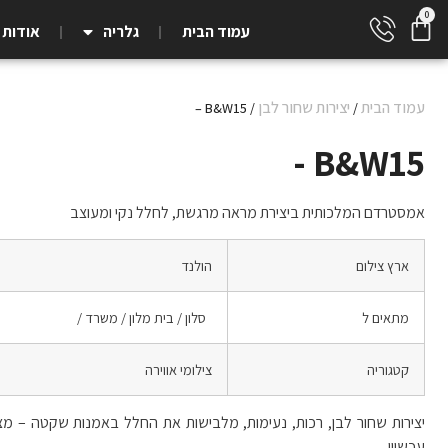
עמוד הבית
גלריה
אודות
עמוד הבית
יצירות שחור לבן
/ B&W15 –
/
B&W15 -
אמסטרדם המלכותית ביצירת מראה מרגשת, לחלל נקי ומעוצב
ארץ צילום
הולנד
מתאים ל
סלון / בית מלון / משרד /
קטגוריה
צילומי אווירה
יצירות שחור לבן, רכות, נעימות, מלבישות את החלל באמנות שקטה – מצ
עכשווי.