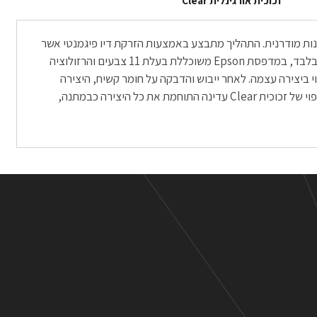
זכוכית אורגינלית Clear
אמנות מודרנית. התהליך מתבצע באמצעות הזרקת דיו פיגמנטי אשר
נותן תוצאות מדויקות מכל חומר הדפסה אחר, מאחר ולשם כך הוא נוצר. ההדפסה מתבצעת בסטודיו המתמחה בהדפסה על נייר צילום מקצועי בלבד, במדפסת Epson משוכללת בעלת 11 צבעים והרזולוציה
תאם: היא לא פחות ממהממת. ההדפסה מתבצעת על נייר Fine Art או על ניירות Photo מקצועיים, תלוי ביצירה עצמה. לאחר ייבוש והדבקה על חומר קשיח, היצירה
נעטפת בפספרטו אמנותי של בין 3-5 סנטימטרים, תלוי בגודל ההדפסה שהוזמנה. משם היצירה מקבלת תיחום של מסגרת עץ שחורה ולבסוף חיפוי של זכוכית Clear עדינה התוחמת את כל היצירה כבמתנה,