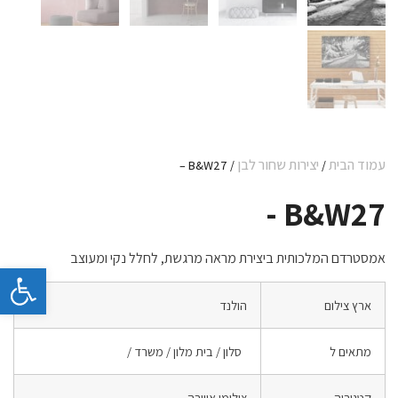
עמוד הבית
יצירות שחור לבן
/ B&W27 –
/
B&W27 -
אמסטרדם המלכותית ביצירת מראה מרגשת, לחלל נקי ומעוצב
פתח 
ארץ צילום
הולנד
מתאים ל
סלון / בית מלון / משרד /
קטגוריה
צילומי אווירה