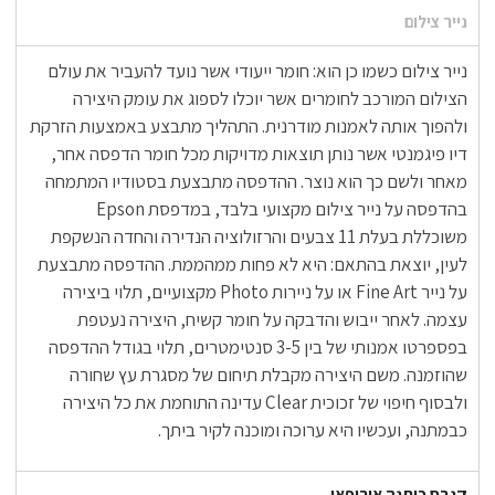
נייר צילום
נייר צילום כשמו כן הוא: חומר ייעודי אשר נועד להעביר את עולם
הצילום המורכב לחומרים אשר יוכלו לספוג את עומק היצירה
ולהפוך אותה לאמנות מודרנית. התהליך מתבצע באמצעות הזרקת
דיו פיגמנטי אשר נותן תוצאות מדויקות מכל חומר הדפסה אחר,
מאחר ולשם כך הוא נוצר. ההדפסה מתבצעת בסטודיו המתמחה
בהדפסה על נייר צילום מקצועי בלבד, במדפסת Epson
משוכללת בעלת 11 צבעים והרזולוציה הנדירה והחדה הנשקפת
לעין, יוצאת בהתאם: היא לא פחות ממהממת. ההדפסה מתבצעת
על נייר Fine Art או על ניירות Photo מקצועיים, תלוי ביצירה
עצמה. לאחר ייבוש והדבקה על חומר קשיח, היצירה נעטפת
בפספרטו אמנותי של בין 3-5 סנטימטרים, תלוי בגודל ההדפסה
שהוזמנה. משם היצירה מקבלת תיחום של מסגרת עץ שחורה
ולבסוף חיפוי של זכוכית Clear עדינה התוחמת את כל היצירה
כבמתנה, ועכשיו היא ערוכה ומוכנה לקיר ביתך.
קנבס כותנה אירופאי