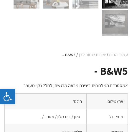
עמוד הבית
יצירות שחור לבן
/ B&W5 –
/
B&W5 -
אמסטרדם המלכותית ביצירת מראה מרגשת, לחלל נקי ומעוצב
פתח 
ארץ צילום
הולנד
מתאים ל
סלון / בית מלון / משרד /
קטגוריה
צילומי אווירה