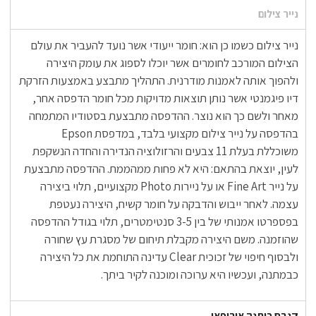
נייר צילום
נייר צילום כשמו כן הוא: חומר ייעודי אשר נועד להעביר את עולם
הצילום המורכב לחומרים אשר יוכלו לספוג את עומק היצירה
ולהפוך אותה לאמנות מודרנית. התהליך מתבצע באמצעות הזרקת
דיו פיגמנטי אשר נותן תוצאות מדויקות מכל חומר הדפסה אחר,
מאחר ולשם כך הוא נוצר. ההדפסה מתבצעת בסטודיו המתמחה
בהדפסה על נייר צילום מקצועי בלבד, במדפסת Epson
משוכללת בעלת 11 צבעים והרזולוציה הנדירה והחדה הנשקפת
לעין, יוצאת בהתאם: היא לא פחות ממהממת. ההדפסה מתבצעת
על נייר Fine Art או על ניירות Photo מקצועיים, תלוי ביצירה
עצמה. לאחר ייבוש והדבקה על חומר קשיח, היצירה נעטפת
בפספרטו אמנותי של בין 3-5 סנטימטרים, תלוי בגודל ההדפסה
שהוזמנה. משם היצירה מקבלת תיחום של מסגרת עץ שחורה
ולבסוף חיפוי של זכוכית Clear עדינה התוחמת את כל היצירה
כבמתנה, ועכשיו היא ערוכה ומוכנה לקיר ביתך.
קנבס כותנה אירופאי