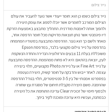
נייר צילום
נייר צילום כשמו כן הוא: חומר ייעודי אשר נועד להעביר את עולם
הצילום המורכב לחומרים אשר יוכלו לספוג את עומק היצירה
ולהפוך אותה לאמנות מודרנית. התהליך מתבצע באמצעות הזרקת
דיו פיגמנטי אשר נותן תוצאות מדויקות מכל חומר הדפסה אחר,
מאחר ולשם כך הוא נוצר. ההדפסה מתבצעת בסטודיו המתמחה
בהדפסה על נייר צילום מקצועי בלבד, במדפסת Epson
משוכללת בעלת 11 צבעים והרזולוציה הנדירה והחדה הנשקפת
לעין, יוצאת בהתאם: היא לא פחות ממהממת. ההדפסה מתבצעת
על נייר Fine Art או על ניירות Photo מקצועיים, תלוי ביצירה
עצמה. לאחר ייבוש והדבקה על חומר קשיח, היצירה נעטפת
בפספרטו אמנותי של בין 3-5 סנטימטרים, תלוי בגודל ההדפסה
שהוזמנה. משם היצירה מקבלת תיחום של מסגרת עץ שחורה
ולבסוף חיפוי של זכוכית Clear עדינה התוחמת את כל היצירה
כבמתנה, ועכשיו היא ערוכה ומוכנה לקיר ביתך.
קנבס כותנה אירופאי