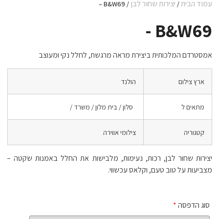
עמוד הבית
יצירות שחור לבן
/ B&W69 –
/
B&W69 -
אמסטרדם המלכותית ביצירת מראה מרגשת, לחלל נקי ומעוצב
ארץ צילום
הולנד
מתאים ל
סלון / בית מלון / משרד /
קטגוריה
צילומי אווירה
יצירות שחור לבן, רכות, נעימות, מלבישות את החלל באמנות שקטה –
מצביעות על טוב טעם, וקלאס עכשווי.
סוג הדפסה
*