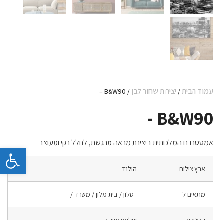
עמוד הבית
יצירות שחור לבן
/ B&W90 –
/
B&W90 -
אמסטרדם המלכותית ביצירת מראה מרגשת, לחלל נקי ומעוצב
פתח 
ארץ צילום
הולנד
מתאים ל
סלון / בית מלון / משרד /
קטגוריה
צילומי אווירה