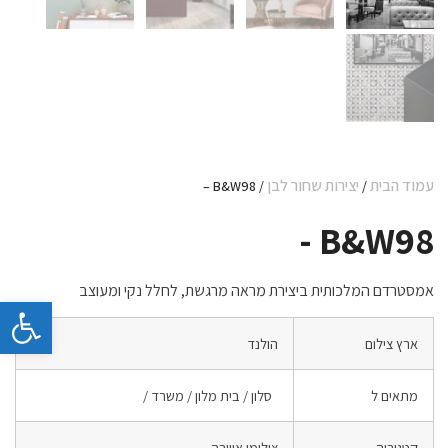
עמוד הבית
יצירות שחור לבן
/ B&W98 –
/
B&W98 -
אמסטרדם המלכותית ביצירת מראה מרגשת, לחלל נקי ומעוצב
פתח 
ארץ צילום
הולנד
מתאים ל
סלון / בית מלון / משרד /
קטגוריה
צילומי אווירה