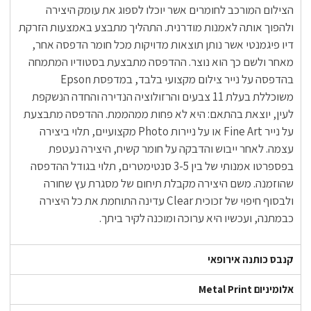
הצילום המורכב לחומרים אשר יוכלו לספוג את עומק היצירה
ולהפוך אותה לאמנות מודרנית. התהליך מתבצע באמצעות הזרקת
דיו פיגמנטי אשר נותן תוצאות מדויקות מכל חומר הדפסה אחר,
מאחר ולשם כך הוא נוצר. ההדפסה מתבצעת בסטודיו המתמחה
בהדפסה על נייר צילום מקצועי בלבד, במדפסת Epson
משוכללת בעלת 11 צבעים והרזולוציה הנדירה והחדה הנשקפת
לעין, יוצאת בהתאם: היא לא פחות ממהממת. ההדפסה מתבצעת
על נייר Fine Art או על ניירות Photo מקצועיים, תלוי ביצירה
עצמה. לאחר ייבוש והדבקה על חומר קשיח, היצירה נעטפת
בפספרטו אמנותי של בין 3-5 סנטימטרים, תלוי בגודל ההדפסה
שהוזמנה. משם היצירה מקבלת תיחום של מסגרת עץ שחורה
ולבסוף חיפוי של זכוכית Clear עדינה התוחמת את כל היצירה
כבמתנה, ועכשיו היא ערוכה ומוכנה לקיר ביתך.
קנבס כותנה אירופאי
אלומיניום Metal Print