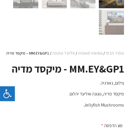
עמוד הבית
mixed media
אליעד וגוגונה
/
/
/ MM.EY&GP1 – מיקסד מדיה
MM.EY&GP1 - מיקסד מדיה
צילום, גאורגיה.
פתח 
מיקסד מדיה, גוגונה ואליעד יהלום.
Jellyfish Mushrooms.
סוג הדפסה
*