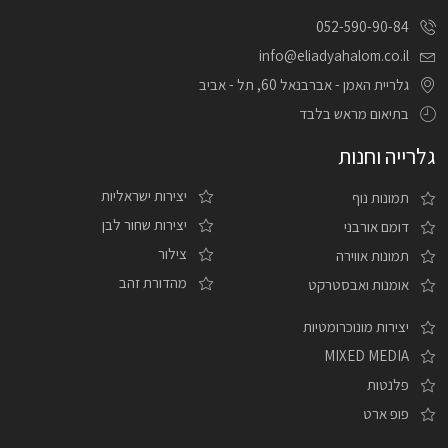
052-590-90-84
info@eliadyahalom.co.il
גלריית האמן - אברבנאל 60, תל - אביב
בתיאום מראש בלבד
גלרייה וחנות
יצירות ישראליות
תמונות נוף
יצירות שחור לבן
דומם אורבני
צילור
תמונות אווירה
מהדורת זהב
אומנות ואבסטרקט
יצירות מונוכרומטיות
MIXED MEDIA
פלנטות
פופ ארט