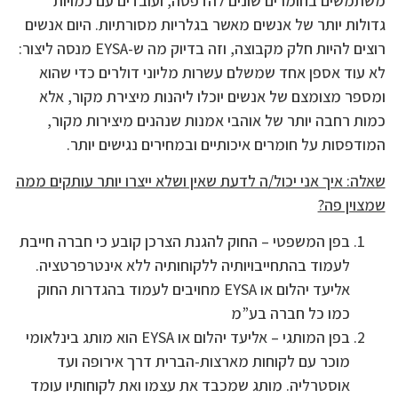
משתמשים בחומרים שונים להדפסה, ועובדים עם כמויות
גדולות יותר של אנשים מאשר בגלריות מסורתיות. היום אנשים
רוצים להיות חלק מקבוצה, וזה בדיוק מה ש-EYSA מנסה ליצור:
לא עוד אספן אחד שמשלם עשרות מליוני דולרים כדי שהוא
ומספר מצומצם של אנשים יוכלו ליהנות מיצירת מקור, אלא
כמות רחבה יותר של אוהבי אמנות שנהנים מיצירות מקור,
המודפסות על חומרים איכותיים ובמחירים נגישים יותר.
שאלה: איך אני יכול/ה לדעת שאין ושלא ייצרו יותר עותקים ממה
שמצוין פה?
בפן המשפטי – החוק להגנת הצרכן קובע כי חברה חייבת
לעמוד בהתחייבויותיה ללקוחותיה ללא אינטרפרטציה.
אליעד יהלום או EYSA מחויבים לעמוד בהגדרות החוק
כמו כל חברה בע”מ
בפן המותגי – אליעד יהלום או EYSA הוא מותג בינלאומי
מוכר עם לקוחות מארצות-הברית דרך אירופה ועד
אוסטרליה. מותג שמכבד את עצמו ואת לקוחותיו עומד