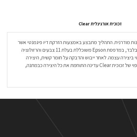
זכוכית אורגינלית Clear
אמנות מודרנית. התהליך מתבצע באמצעות הזרקת דיו פיגמנטי אשר
נותן תוצאות מדויקות מכל חומר הדפסה אחר, מאחר ולשם כך הוא נוצר. ההדפסה מתבצעת בסטודיו המתמחה בהדפסה על נייר צילום מקצועי בלבד, במדפסת Epson משוכללת בעלת 11 צבעים והרזולוציה
תאם: היא לא פחות ממהממת. ההדפסה מתבצעת על נייר Fine Art או על ניירות Photo מקצועיים, תלוי ביצירה עצמה. לאחר ייבוש והדבקה על חומר קשיח, היצירה
נעטפת בפספרטו אמנותי של בין 3-5 סנטימטרים, תלוי בגודל ההדפסה שהוזמנה. משם היצירה מקבלת תיחום של מסגרת עץ שחורה ולבסוף חיפוי של זכוכית Clear עדינה התוחמת את כל היצירה כבמתנה,