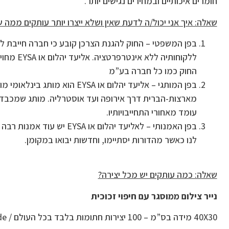
חומרים איכותיים ובמחירים נגישים יותר.
שאלה: איך אני יכול/ה לדעת שאין ושלא ייצרו יותר עותקים ממה ש
בפן המשפטי – החוק להגנת הצרכן קובע כי חברה חייבת לע
ללקוחותיה ללא 
החוק כמו כל חברה בע”מ
בפן המותגי – אליעד יהלום או EYSA הוא מות
מארצות-הברית דרך אירופה ועד אוסטרליה. מותג שמכבד א
עומד מאחורי התחייבויותיו.
בפן האמנותי – לאליעד יהלום או YSA
לנו כאשר מהדורות יסתיימו, וחדשות יבואו במקומן.
שאלה: כמה עותקים יש מכל יצירה?
נייר צילום ממוסגר עם חיפוי זכוכית
40X30 מידה בס”מ – 100 יצירות חתומות בלבד בכל העולם / Worldwide