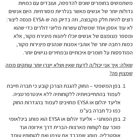
משתמשים בחומרים שונים להדפסה, ועובדים עם כמויות
גדולות יותר של אנשים מאשר בגלריות מסורתיות. היום אנשים
רוצים להיות חלק מקבוצה, וזה בדיוק מה ש-EYSA מנסה ליצור:
לא עוד אספן אחד שמשלם עשרות מליוני דולרים כדי שהוא
ומספר מצומצם של אנשים יוכלו ליהנות מיצירת מקור, אלא
כמות רחבה יותר של אוהבי אמנות שנהנים מיצירות מקור,
המודפסות על חומרים איכותיים ובמחירים נגישים יותר.
שאלה: איך אני יכול/ה לדעת שאין ושלא ייצרו יותר עותקים ממה
שמצוין פה?
בפן המשפטי – החוק להגנת הצרכן קובע כי חברה חייבת
לעמוד בהתחייבויותיה ללקוחותיה ללא אינטרפרטציה.
אליעד יהלום או EYSA מחויבים לעמוד בהגדרות החוק
כמו כל חברה בע”מ
בפן המותגי – אליעד יהלום או EYSA הוא מותג בינלאומי
מוכר עם לקוחות מארצות-הברית דרך אירופה ועד
אוסטרליה. מותג שמכבד את עצמו ואת לקוחותיו עומד