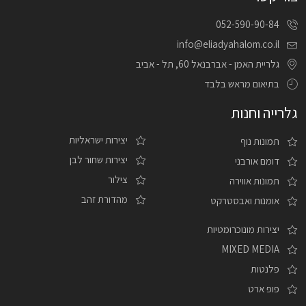
052-590-90-84
info@eliadyahalom.co.il
גלריית האמן - אברבנאל 60, תל - אביב
בתיאום מראש בלבד
גלרייה וחנות
יצירות ישראליות
תמונות נוף
יצירות שחור לבן
דומם אורבני
צילור
תמונות אווירה
מהדורת זהב
אומנות ואבסטרקט
יצירות מונוכרומטיות
MIXED MEDIA
פלנטות
פופ ארט