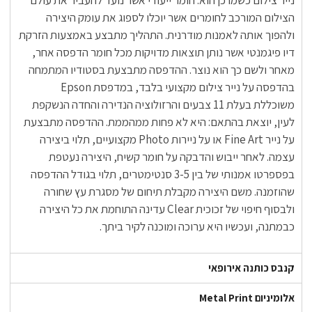
נייר צילום כשמו כן הוא: חומר ייעודי אשר נועד להעביר את עולם
הצילום המורכב לחומרים אשר יוכלו לספוג את עומק היצירה
ולהפוך אותה לאמנות מודרנית. התהליך מתבצע באמצעות הזרקת
דיו פיגמנטי אשר נותן תוצאות מדויקות מכל חומר הדפסה אחר,
מאחר ולשם כך הוא נוצר. ההדפסה מתבצעת בסטודיו המתמחה
בהדפסה על נייר צילום מקצועי בלבד, במדפסת Epson
משוכללת בעלת 11 צבעים והרזולוציה הנדירה והחדה הנשקפת
לעין, יוצאת בהתאם: היא לא פחות ממהממת. ההדפסה מתבצעת
על נייר Fine Art או על ניירות Photo מקצועיים, תלוי ביצירה
עצמה. לאחר ייבוש והדבקה על חומר קשיח, היצירה נעטפת
בפספרטו אמנותי של בין 3-5 סנטימטרים, תלוי בגודל ההדפסה
שהוזמנה. משם היצירה מקבלת תיחום של מסגרת עץ שחורה
ולבסוף חיפוי של זכוכית Clear עדינה התוחמת את כל היצירה
כבמתנה, ועכשיו היא ערוכה ומוכנה לקיר ביתך.
קנבס כותנה אירופאי
אלומיניום Metal Print