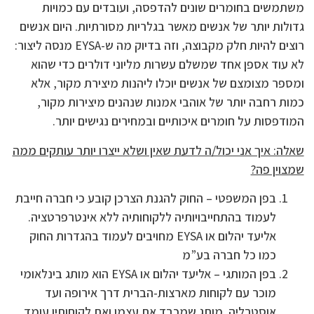
משתמשים בחומרים שונים להדפסה, ועובדים עם כמויות
גדולות יותר של אנשים מאשר בגלריות מסורתיות. היום אנשים
רוצים להיות חלק מקבוצה, וזה בדיוק מה ש-EYSA מנסה ליצור:
לא עוד אספן אחד שמשלם עשרות מליוני דולרים כדי שהוא
ומספר מצומצם של אנשים יוכלו ליהנות מיצירת מקור, אלא
כמות רחבה יותר של אוהבי אמנות שנהנים מיצירות מקור,
המודפסות על חומרים איכותיים ובמחירים נגישים יותר.
שאלה: איך אני יכול/ה לדעת שאין ושלא ייצרו יותר עותקים ממה
שמצוין פה?
בפן המשפטי – החוק להגנת הצרכן קובע כי חברה חייבת
לעמוד בהתחייבויותיה ללקוחותיה ללא אינטרפרטציה.
אליעד יהלום או EYSA מחויבים לעמוד בהגדרות החוק
כמו כל חברה בע”מ
בפן המותגי – אליעד יהלום או EYSA הוא מותג בינלאומי
מוכר עם לקוחות מארצות-הברית דרך אירופה ועד
אוסטרליה. מותג שמכבד את עצמו ואת לקוחותיו עומד