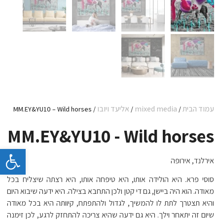
עמוד הבית
mixed media
אליעד ויובו
/ MM.EY&YU10 – Wild horses
/
/
MM.EY&YU10 - Wild horses
פתח 
אירלנד, אירופה
סוסי פרא. היא הולידה אותו, היא טיפחה אותו, היא רצתה שיצליח בכל
מאודה. הוא היה ביישן, גם די קטן ולכן התחבא בצילה. היא ידעה שיבוא היום
והיא תצטרך לתת לו להמשיך, לגדול ולהתפתח, קיוותה היא בכל מאודה
שיום זה יתאחר וילך. היא גם ידעה שהיא צריכה להתחזק לרגע, לכן זימנה