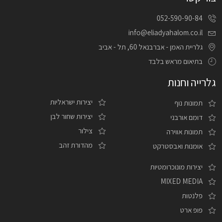
052-590-90-84
info@eliadyahalom.co.il
גלריית האמן - אברבנאל 60, תל - אביב
בתיאום מראש בלבד
גלרייה וחנות
יצירות ישראליות
תמונות נוף
יצירות שחור לבן
דומם אורבני
צילור
תמונות אווירה
מהדורת זהב
אומנות ואבסטרקט
יצירות מונוכרומטיות
MIXED MEDIA
פלנטות
פופ ארט