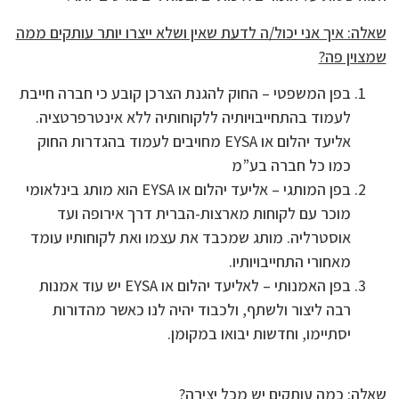
שאלה: איך אני יכול/ה לדעת שאין ושלא ייצרו יותר עותקים ממה
שמצוין פה?
בפן המשפטי – החוק להגנת הצרכן קובע כי חברה חייבת
לעמוד בהתחייבויותיה ללקוחותיה ללא אינטרפרטציה.
אליעד יהלום או EYSA מחויבים לעמוד בהגדרות החוק
כמו כל חברה בע”מ
בפן המותגי – אליעד יהלום או EYSA הוא מותג בינלאומי
מוכר עם לקוחות מארצות-הברית דרך אירופה ועד
אוסטרליה. מותג שמכבד את עצמו ואת לקוחותיו עומד
מאחורי התחייבויותיו.
בפן האמנותי – לאליעד יהלום או EYSA יש עוד אמנות
רבה ליצור ולשתף, ולכבוד יהיה לנו כאשר מהדורות
יסתיימו, וחדשות יבואו במקומן.
שאלה: כמה עותקים יש מכל יצירה?