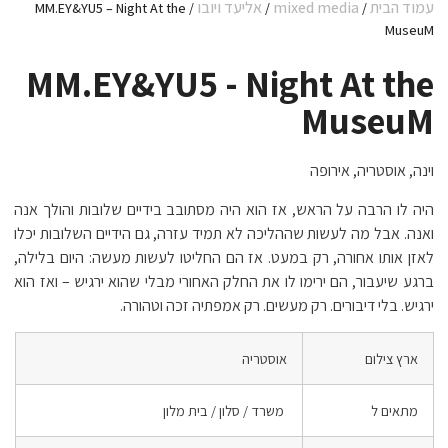
עמוד הבית
mixed media
אליעד ויובו
/ MM.EY&YU5 – Night At the
/
/
MuseuM
MM.EY&YU5 - Night At the
MuseuM
וינה, אוסטריה, אירופה
היה לו הרבה על הראש, אז הוא היה מסתובב בידיים שלובות והולך אנה
ואנה. אבל מה לעשות שההליכה לא תמיד עזרה, גם הידיים השלובות יכלו
לאזן אותו אחורה, רק במעט. אז הם החליטו לעשות מעשה: היום בלילה,
ברגע שיעבור, הם ירימו לו את החלק האחורי מבלי שהוא ירגיש – ואז הוא
ירגיש. בלי דיבורים. רק מעשים. רק אמפתיה זכה וטהורה.
ארץ צילום
אוסטריה
מתאים ל
משרד / סלון / בית מלון