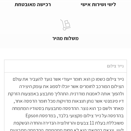
ליווי ושירות אישי
רכישה מאובטחת
משלוח מהיר
נייר צילום
נייר צילום כשמו כן הוא: חומר ייעודי אשר נועד להעביר את עולם
הצילום המורכב לחומרים אשר יוכלו לספוג את עומק היצירה
ולהפוך אותה לאמנות מודרנית. התהליך מתבצע באמצעות הזרקת
דיו פיגמנטי אשר נותן תוצאות מדויקות מכל חומר הדפסה אחר,
מאחר ולשם כך הוא נוצר. ההדפסה מתבצעת בסטודיו המתמחה
בהדפסה על נייר צילום מקצועי בלבד, במדפסת Epson
משוכללת בעלת 11 צבעים והרזולוציה הנדירה והחדה הנשקפת
לעין, יוצאת בהתאם: היא לא פחות ממהממת. ההדפסה מתבצעת