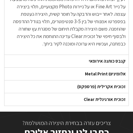
על נייר Fine Art או על ניירות Photo מקצועיים, תלוי ביצירה
עצמה. לאחר ייבוש והדבקה על חומר קשיח, היצירה נעטפת
בפספרטו אמנותי של בין 3-5 סנטימטרים, תלוי בגודל ההדפסה
שהוזמנה. משם היצירה מקבלת תיחום של מסגרת עץ שחורה
ולבסוף חיפוי של זכוכית Clear עדינה התוחמת את כל היצירה
כבמתנה, ועכשיו היא ערוכה ומוכנה לקיר ביתך.
קנבס כותנה אירופאי
אלומיניום Metal Print
זכוכית אקרילית (פרספקס)
זכוכית אורגינלית Clear
צריכים עזרה בבחירת היצירה המושלמת?
כתבו לנו ונחזור אליכם